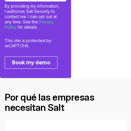
By providing my information,
I authorize Salt Security to
contact me. I can opt out at
any time. See the
Privacy
Policy
for details.
This site is protected by
reCAPTCHA.
Book my demo
Por qué las empresas
necesitan Salt