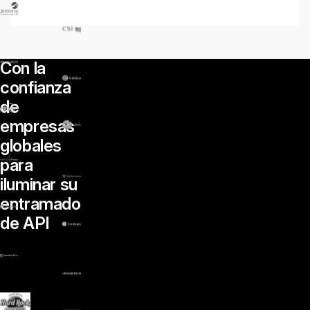
Con la
confianza
de
empresas
globales
para
iluminar su
entramado
de API