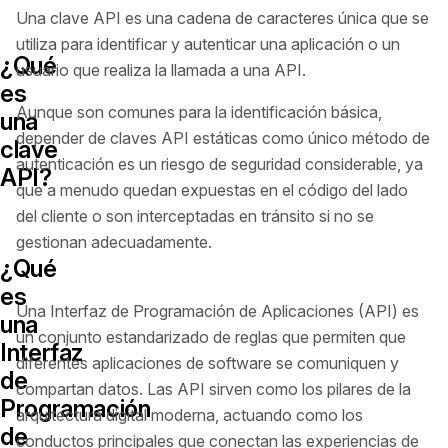
Una clave API es una cadena de caracteres única que se
utiliza para identificar y autenticar una aplicación o un
¿Qué
usuario que realiza la llamada a una API.
es
Aunque son comunes para la identificación básica,
una
depender de claves API estáticas como único método de
clave
autenticación es un riesgo de seguridad considerable, ya
API?
que a menudo quedan expuestas en el código del lado
del cliente o son interceptadas en tránsito si no se
gestionan adecuadamente.
¿Qué
es
Una Interfaz de Programación de Aplicaciones (API) es
una
un conjunto estandarizado de reglas que permiten que
Interfaz
diferentes aplicaciones de software se comuniquen y
de
compartan datos. Las API sirven como los pilares de la
Programación
arquitectura digital moderna, actuando como los
de
conductos principales que conectan las experiencias de