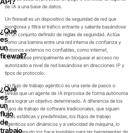
API?
de IA a una base de datos.
Un firewall es un dispositivo de seguridad de red que
monitorea y filtra el tráfico entrante y saliente basándose
¿Qué
en un conjunto definido de reglas de seguridad. Actúa
es
como una barrera entre una red interna de confianza y
un
entornos externos no confiables, como internet,
firewall?
centrándose principalmente en bloquear el acceso no
autorizado a nivel de red basándose en direcciones IP y
tipos de protocolo.
Un flujo de trabajo agéntico es una serie de pasos o
¿Qué
tareas que un agente de IA improvisa de forma autónoma
es
para lograr un objetivo determinado. A diferencia de los
un
flujos de trabajo de software tradicionales, que siguen
flujo
rutas estáticas y predefinidas, los flujos de trabajo
de
agénticos son dinámicos y a velocidad de máquina, lo
trabajo
que a menudo los hace invisibles para las herramientas de