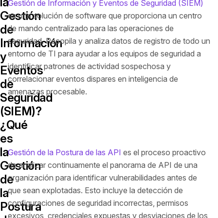
la
Gestión de Información y Eventos de Seguridad (SIEM)
Gestión
es una solución de software que proporciona un centro
de
de mando centralizado para las operaciones de
Información
seguridad. Recopila y analiza datos de registro de todo un
entorno de TI para ayudar a los equipos de seguridad a
y
identificar patrones de actividad sospechosa y
Eventos
correlacionar eventos dispares en inteligencia de
de
amenazas procesable.
Seguridad
(SIEM)?
¿Qué
es
la
Gestión de la Postura de las API
es el proceso proactivo
Gestión
de analizar continuamente el panorama de API de una
de
organización para identificar vulnerabilidades antes de
que sean explotadas. Esto incluye la detección de
la
configuraciones de seguridad incorrectas, permisos
Postura
excesivos, credenciales expuestas y desviaciones de los