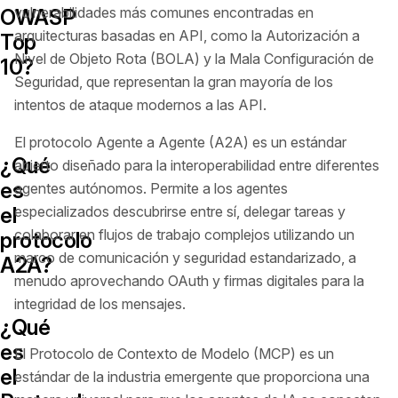
vulnerabilidades más comunes encontradas en
OWASP
arquitecturas basadas en API, como la Autorización a
Top
Nivel de Objeto Rota (BOLA) y la Mala Configuración de
10?
Seguridad, que representan la gran mayoría de los
intentos de ataque modernos a las API.
El protocolo Agente a Agente (A2A) es un estándar
¿Qué
abierto diseñado para la interoperabilidad entre diferentes
es
agentes autónomos. Permite a los agentes
el
especializados descubrirse entre sí, delegar tareas y
colaborar en flujos de trabajo complejos utilizando un
protocolo
marco de comunicación y seguridad estandarizado, a
A2A?
menudo aprovechando OAuth y firmas digitales para la
integridad de los mensajes.
¿Qué
es
El Protocolo de Contexto de Modelo (MCP) es un
el
estándar de la industria emergente que proporciona una