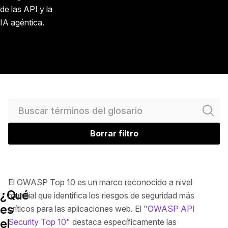
de las API y la
IA agéntica.
Buscar glosario
Borrar filtro
El OWASP Top 10 es un marco reconocido a nivel
¿Qué
mundial que identifica los riesgos de seguridad más
es
críticos para las aplicaciones web. El "
OWASP API
el
Security Top 10
" destaca específicamente las