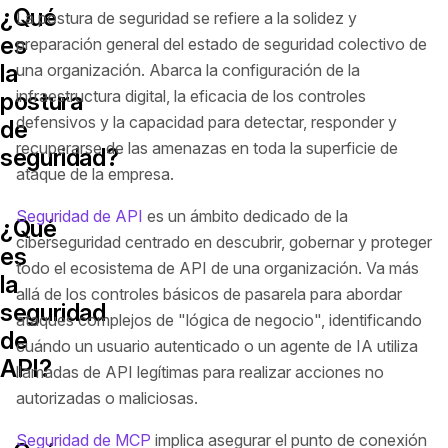
¿Qué
La postura de seguridad se refiere a la solidez y
es
preparación general del estado de seguridad colectivo de
la
una organización. Abarca la configuración de la
infraestructura digital, la eficacia de los controles
postura
defensivos y la capacidad para detectar, responder y
de
recuperarse de las amenazas en toda la superficie de
seguridad?
ataque de la empresa.
Seguridad de API
es un ámbito dedicado de la
¿Qué
ciberseguridad centrado en descubrir, gobernar y proteger
es
todo el ecosistema de API de una organización. Va más
la
allá de los controles básicos de pasarela para abordar
seguridad
ataques complejos de "lógica de negocio", identificando
de
cuándo un usuario autenticado o un agente de IA utiliza
API?
llamadas de API legítimas para realizar acciones no
autorizadas o maliciosas.
Seguridad de MCP
implica asegurar el punto de conexión