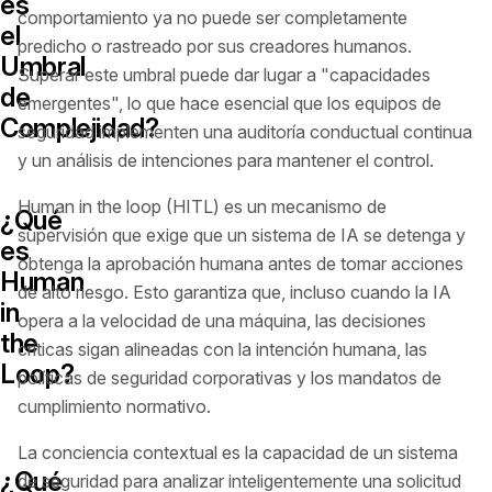
es
comportamiento ya no puede ser completamente
el
predicho o rastreado por sus creadores humanos.
Umbral
Superar este umbral puede dar lugar a "capacidades
de
emergentes", lo que hace esencial que los equipos de
Complejidad?
seguridad implementen una auditoría conductual continua
y un análisis de intenciones para mantener el control.
Human in the loop (HITL) es un mecanismo de
¿Qué
supervisión que exige que un sistema de IA se detenga y
es
obtenga la aprobación humana antes de tomar acciones
Human
de alto riesgo. Esto garantiza que, incluso cuando la IA
in
opera a la velocidad de una máquina, las decisiones
the
críticas sigan alineadas con la intención humana, las
Loop?
políticas de seguridad corporativas y los mandatos de
cumplimiento normativo.
La conciencia contextual es la capacidad de un sistema
¿Qué
de seguridad para analizar inteligentemente una solicitud