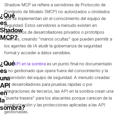
Shadow MCP se refiere a servidores de Protocolo de
Contexto de Modelo (MCP) no autorizados u olvidados
¿Qué
que se implementan sin el conocimiento del equipo de
es
seguridad. Estos servidores a menudo existen en
Shadow
repositorios de desarrolladores privados o prototipos
MCP?
internos, creando "manos ocultas" que pueden permitir a
los agentes de IA eludir la gobernanza de seguridad
formal y acceder a datos sensibles.
¿Qué
Una
API en la sombra
es un punto final no documentado
es
o no gestionado que opera fuera del conocimiento y la
una
supervisión del equipo de seguridad. A menudo creadas
API
por desarrolladores para pruebas rápidas o por
integraciones de terceros, las API en la sombra crean una
en
"puerta trasera" para los atacantes porque carecen de la
la
monitorización y las protecciones aplicadas a las API
sombra?
gestionadas.