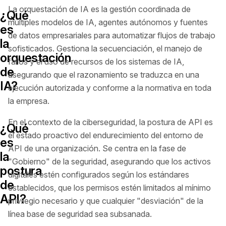
La orquestación de IA es la gestión coordinada de
¿Qué
múltiples modelos de IA, agentes autónomos y fuentes
es
de datos empresariales para automatizar flujos de trabajo
la
sofisticados. Gestiona la secuenciación, el manejo de
orquestación
fallos y el uso de recursos de los sistemas de IA,
de
asegurando que el razonamiento se traduzca en una
IA?
ejecución autorizada y conforme a la normativa en toda
la empresa.
En el contexto de la ciberseguridad, la postura de API es
¿Qué
el estado proactivo del endurecimiento del entorno de
es
API de una organización. Se centra en la fase de
la
"Gobierno" de la seguridad, asegurando que los activos
postura
digitales estén configurados según los estándares
de
establecidos, que los permisos estén limitados al mínimo
API?
privilegio necesario y que cualquier "desviación" de la
línea base de seguridad sea subsanada.