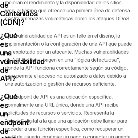
mejoran el rendimiento y la disponibilidad de los sitios
de
web, al tiempo que ofrecen una primera línea de defensa
Contenidos
contra amenazas volumétricas como los ataques DDoS.
(CDN)?
¿Qué
Una vulnerabilidad de API es un fallo en el diseño, la
es
implementación o la configuración de una API que puede
una
ser explotado por un atacante. Muchas vulnerabilidades
de API tienen su origen en una "lógica defectuosa",
vulnerabilidad
donde la API funciona correctamente según su código,
de
pero permite el acceso no autorizado a datos debido a
API?
una autorización o gestión de recursos deficiente.
¿Qué
Un endpoint de API es una ubicación específica,
es
normalmente una URL única, donde una API recibe
un
solicitudes de recursos o servicios. Representa la
"puerta" digital a la que una aplicación debe llamar para
endpoint
acceder a una función específica, como recuperar un
de
perfil de usuario, procesar un pago o conectar un agente