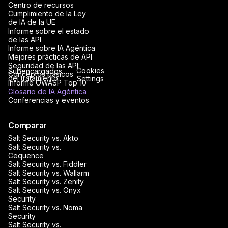
Centro de recursos
Cumplimiento de la Ley
de IA de la UE
Informe sobre el estado
de las API
Informe sobre IA Agéntica
Mejores prácticas de API
Seguridad de las API:
Cookies
Subencargados
Conceptos básicos
del tratamiento
Settings
Informe OWASP Top 10
Glosario de IA Agéntica
Conferencias y eventos
Comparar
Salt Security vs. Akto
Salt Security vs.
Cequence
Salt Security vs. Fiddler
Salt Security vs. Wallarm
Salt Security vs. Zenity
Salt Security vs. Onyx
Security
Salt Security vs. Noma
Security
Salt Security vs.