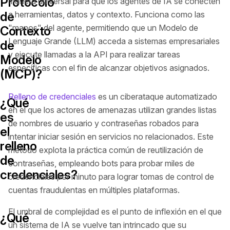
Protocolo
manera universal para que los agentes de IA se conecten
de
a herramientas, datos y contexto. Funciona como las
"manos" del agente, permitiendo que un Modelo de
Contexto
Lenguaje Grande (LLM) acceda a sistemas empresariales
de
y ejecute llamadas a la API para realizar tareas
Modelo
específicas con el fin de alcanzar objetivos asignados.
(MCP)?
Relleno de credenciales
es un ciberataque automatizado
¿Qué
en el que los actores de amenazas utilizan grandes listas
es
de nombres de usuario y contraseñas robados para
el
intentar iniciar sesión en servicios no relacionados. Este
relleno
método explota la práctica común de reutilización de
de
contraseñas, empleando bots para probar miles de
credenciales?
credenciales por minuto para lograr tomas de control de
cuentas fraudulentas en múltiples plataformas.
El umbral de complejidad es el punto de inflexión en el que
¿Qué
un sistema de IA se vuelve tan intrincado que su