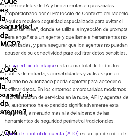
¿Qué
entre modelos de IA y herramientas empresariales
es
proporcionado por el Protocolo de Contexto del Modelo.
la
Aquí se requiere seguridad especializada para evitar el
seguridad
"salto de línea", donde se utiliza la inyección de prompts
de
para engañar a un agente y que llame a herramientas no
MCP?
autorizadas, y para asegurar que los agentes no puedan
abusar de su conectividad para exfiltrar datos sensibles.
La
superficie de ataque
es la suma total de todos los
¿Qué
puntos de entrada, vulnerabilidades y activos que un
es
usuario no autorizado podría explotar para acceder o
la
exfiltrar datos. En los entornos empresariales modernos,
superficie
la proliferación de servicios en la nube, API y agentes de
de
IA autónomos ha expandido significativamente esta
ataque?
superficie, a menudo más allá del alcance de las
herramientas de seguridad perimetral tradicionales.
¿Qué
Toma de control de cuenta (ATO)
es un tipo de robo de