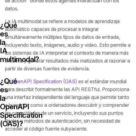
de acción" donde estos agentes interactúan con los
datos.
La IA multimodal se refiere a modelos de aprendizaje
¿Qué
automático capaces de procesar e integrar
es
simultáneamente múltiples tipos de datos de entrada,
la
incluyendo texto, imágenes, audio y video. Esto permite a
IA
los sistemas de IA interpretar el contexto de manera más
multimodal?
efectiva y generar resultados más matizados al razonar a
partir de diversas fuentes de evidencia.
¿Qué
La
OpenAPI Specification (OAS)
es el estándar mundial
es
para describir formalmente las API RESTful. Proporciona
la
una interfaz independiente del lenguaje que permite tanto
a humanos como a ordenadores descubrir y comprender
OpenAPI
las capacidades de un servicio, incluyendo sus puntos
Specification
finales y métodos de autenticación, sin necesidad de
(OAS)?
acceder al código fuente subyacente.