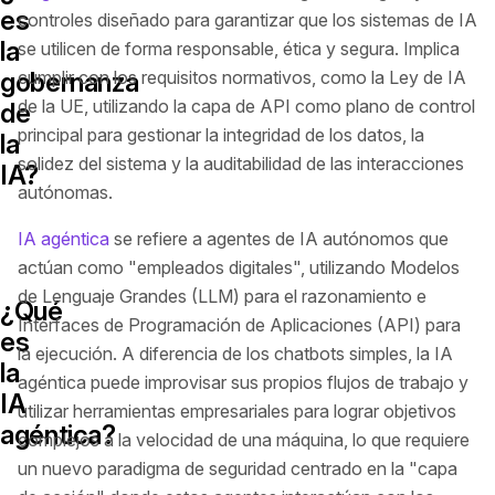
es
controles diseñado para garantizar que los sistemas de IA
la
se utilicen de forma responsable, ética y segura. Implica
gobernanza
cumplir con los requisitos normativos, como la Ley de IA
de la UE, utilizando la capa de API como plano de control
de
principal para gestionar la integridad de los datos, la
la
solidez del sistema y la auditabilidad de las interacciones
IA?
autónomas.
IA agéntica
se refiere a agentes de IA autónomos que
actúan como "empleados digitales", utilizando Modelos
de Lenguaje Grandes (LLM) para el razonamiento e
¿Qué
Interfaces de Programación de Aplicaciones (API) para
es
la ejecución. A diferencia de los chatbots simples, la IA
la
agéntica puede improvisar sus propios flujos de trabajo y
IA
utilizar herramientas empresariales para lograr objetivos
agéntica?
complejos a la velocidad de una máquina, lo que requiere
un nuevo paradigma de seguridad centrado en la "capa