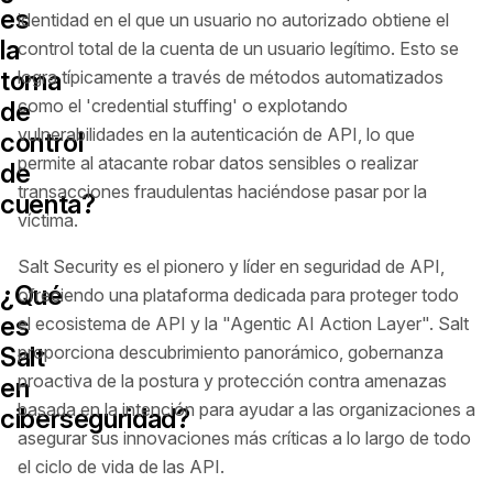
es
identidad en el que un usuario no autorizado obtiene el
la
control total de la cuenta de un usuario legítimo. Esto se
toma
logra típicamente a través de métodos automatizados
como el 'credential stuffing' o explotando
de
vulnerabilidades en la autenticación de API, lo que
control
permite al atacante robar datos sensibles o realizar
de
transacciones fraudulentas haciéndose pasar por la
cuenta?
víctima.
Salt Security es el pionero y líder en seguridad de API,
¿Qué
ofreciendo una plataforma dedicada para proteger todo
es
el ecosistema de API y la "Agentic AI Action Layer". Salt
Salt
proporciona descubrimiento panorámico, gobernanza
proactiva de la postura y protección contra amenazas
en
basada en la intención para ayudar a las organizaciones a
ciberseguridad?
asegurar sus innovaciones más críticas a lo largo de todo
el ciclo de vida de las API.