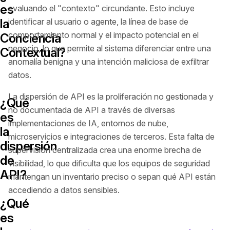
es
evaluando el "contexto" circundante. Esto incluye
la
identificar al usuario o agente, la línea de base de
comportamiento normal y el impacto potencial en el
Conciencia
negocio, lo que permite al sistema diferenciar entre una
Contextual?
anomalía benigna y una intención maliciosa de exfiltrar
datos.
La dispersión de API es la proliferación no gestionada y
¿Qué
no documentada de API a través de diversas
es
implementaciones de IA, entornos de nube,
la
microservicios e integraciones de terceros. Esta falta de
dispersión
supervisión centralizada crea una enorme brecha de
de
visibilidad, lo que dificulta que los equipos de seguridad
API?
mantengan un inventario preciso o sepan qué API están
accediendo a datos sensibles.
¿Qué
es