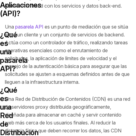
Aplicaciones
usuario front-end con los servicios y datos back-end.
(API)?
Una
pasarela API
es un punto de mediación que se sitúa
¿Qué
entre un cliente y un conjunto de servicios de backend.
es
Actúa como un controlador de tráfico, realizando tareas
una
operativas esenciales como el enrutamiento de
solicitudes, la aplicación de límites de velocidad y el
pasarela
manejo de la autenticación básica para asegurar que las
API?
solicitudes se ajusten a esquemas definidos antes de que
lleguen a la infraestructura interna.
¿Qué
es
Una Red de Distribución de Contenidos (CDN) es una red
una
de servidores proxy distribuida geográficamente,
Red
diseñada para almacenar en caché y servir contenido
de
web más cerca de los usuarios finales. Al reducir la
distancia física que deben recorrer los datos, las CDN
Distribución