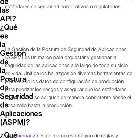
de
estándares de seguridad corporativos o regulatorios.
las
API?
¿Qué
es
la
La Gestión de la Postura de Seguridad de Aplicaciones
Gestión
(ASPM) es un marco para orquestar y gestionar la
de
seguridad de las aplicaciones a lo largo de todo su ciclo
la
de vida. Unifica los hallazgos de diversas herramientas de
Postura
prueba con los datos de configuración de producción
de
para priorizar los riesgos y asegurar que los estándares
Seguridad
de seguridad se apliquen de manera consistente desde el
de
desarrollo hasta la producción.
Aplicaciones
(ASPM)?
¿Qué
IA
gobernanza
es un marco estratégico de reglas y