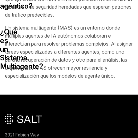
agéntico?
monitoreo de seguridad heredadas que esperan patrones
de tráfico predecibles.
Un sistema multiagente (MAS) es un entorno donde
¿Qué
múltiples agentes de IA autónomos colaboran e
es
interactúan para resolver problemas complejos. Al asignar
un
tareas especializadas a diferentes agentes, como uno
Sistema
para la recuperación de datos y otro para el análisis, las
Multiagente?
arquitecturas MAS ofrecen mayor resiliencia y
especialización que los modelos de agente único.
Pie de página principal
3921 Fabian Way