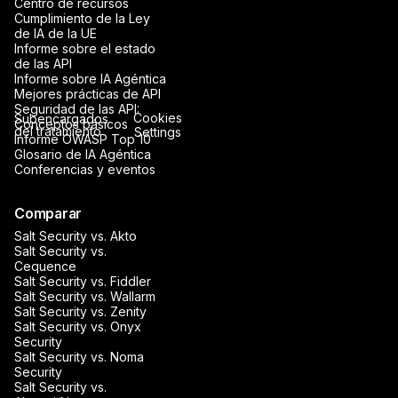
Centro de recursos
Cumplimiento de la Ley
de IA de la UE
Informe sobre el estado
de las API
Informe sobre IA Agéntica
Mejores prácticas de API
Seguridad de las API:
Cookies
Subencargados
Conceptos básicos
del tratamiento
Settings
Informe OWASP Top 10
Glosario de IA Agéntica
Conferencias y eventos
Comparar
Salt Security vs. Akto
Salt Security vs.
Cequence
Salt Security vs. Fiddler
Salt Security vs. Wallarm
Salt Security vs. Zenity
Salt Security vs. Onyx
Security
Salt Security vs. Noma
Security
Salt Security vs.