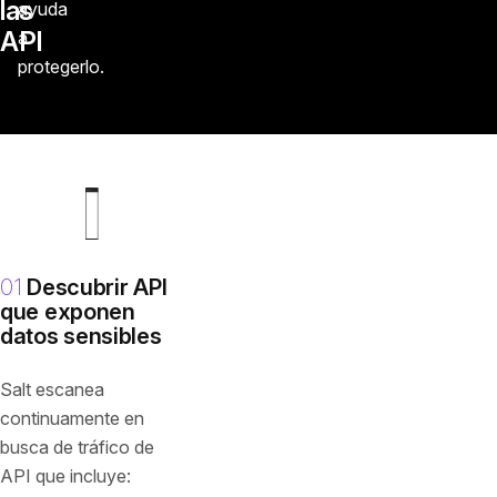
las
ayuda
API
a
protegerlo.
01
Descubrir API
que exponen
datos sensibles
Salt escanea
continuamente en
busca de tráfico de
API que incluye: