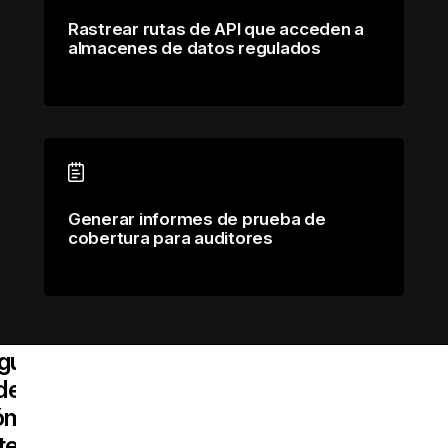
Rastrear rutas de API que acceden a
almacenes de datos regulados
Generar informes de prueba de
cobertura para auditores
¿No
stá
guro
de
ómo
teger