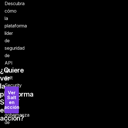
Descubra
cómo
la
plataforma
líder
de
seguridad
de
API
¿Quiere
de
ver
Salt
la
Security
puede
Ver
plataforma
Salt
ofrecer
Salt
en
acción
una
en
gobernanza
acción?
de