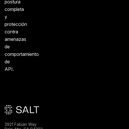
postura
completa
y
protección
contra
amenazas
de
comportamiento
de
API.
Pie de página principal
3921 Fabian Way