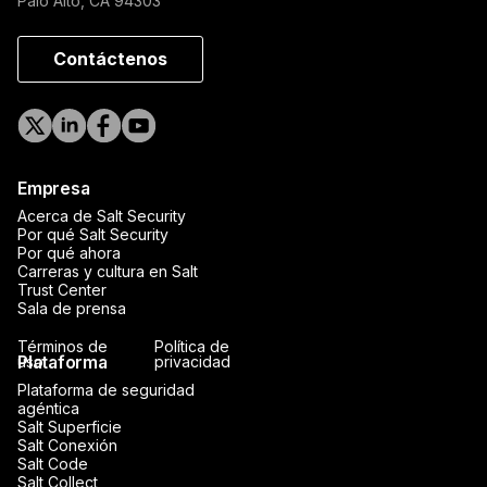
Palo Alto, CA 94303
Contáctenos
Empresa
Acerca de Salt Security
Por qué Salt Security
Por qué ahora
Carreras y cultura en Salt
Trust Center
Sala de prensa
Términos de
Política de
Plataforma
uso
privacidad
Plataforma de seguridad
agéntica
Salt Superficie
Salt Conexión
Salt Code
Salt Collect