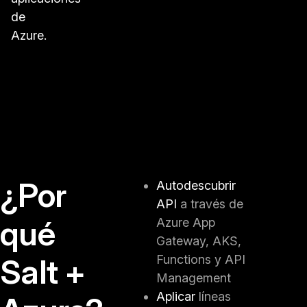
de
Azure.
¿Por
Autodescubrir
API
a través de
qué
Azure App
Gateway, AKS,
Salt +
Functions y API
Management
Aplicar
líneas