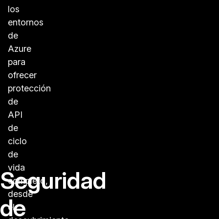
los
entornos
de
Azure
para
ofrecer
protección
de
API
de
ciclo
de
vida
Seguridad
completo,
desde
de
el