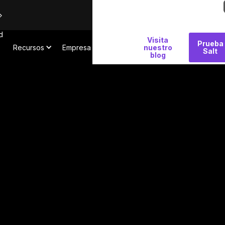
d
Por
Visita
Prueba
Recursos
Empresa
qué
nuestro
Salt
blog
Salt