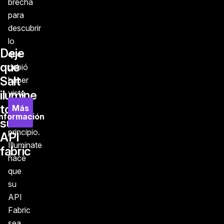
brecha
para
descubrir
lo
Deje
que
que
debió
Salt
haber
ilumine
visto
desde
todo
Más
información
el
su
principio.
API
Illuminate
fabric
hace
que
su
API
Fabric
sea