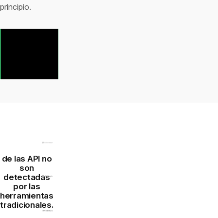
principio.
Solicite hoy
mismo su
evaluación
de la
superficie
de ataque
El 80%
de las API no
son
detectadas
por las
herramientas
tradicionales.