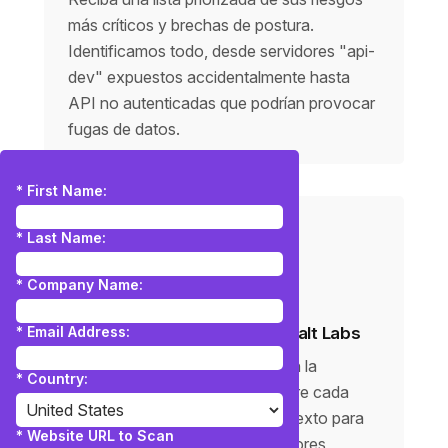
más críticos y brechas de postura.
Identificamos todo, desde servidores "api-
dev" expuestos accidentalmente hasta
API no autenticadas que podrían provocar
fugas de datos.
*
First Name:
*
Last Name:
*
Company Name:
*
Email Address:
Contexto de amenazas de Salt Labs
Comprenda la amenaza real con la
*
Country:
perspectiva de un atacante sobre cada
hallazgo. Proporcionamos contexto para
*
Website URL to Scan
cada riesgo, incluyendo indicadores