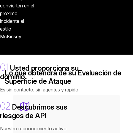
conviertan en el
próximo
incidente al
estilo
McKinsey.
01
Usted proporciona su
Lo que obtendrá de su Evaluación de
dominio
Superficie de Ataque
Es sin contacto, sin agentes y rápido.
02
Descubrimos sus
riesgos de API
Nuestro reconocimiento activo