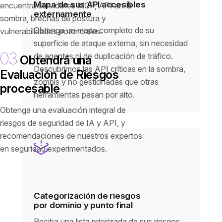
Mapa de sus API accesibles
encuentra servidores MCP, API en la
externamente
sombra, brechas de postura y
Obtenga un mapa completo de su
vulnerabilidades potenciales.
superficie de ataque externa, sin necesidad
03
de agentes ni de duplicación de tráfico.
Obtendrá una
Descubrimos las API críticas en la sombra,
Evaluación de Riesgos
zombis y no gestionadas que otras
procesable
herramientas pasan por alto.
Obtenga una evaluación integral de
riesgos de seguridad de IA y API, y
recomendaciones de nuestros expertos
en seguridad experimentados.
Categorización de riesgos
por dominio y punto final
Reciba una lista priorizada de sus riesgos