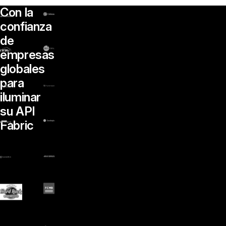
Con la
confianza
de
empresas
globales
para
iluminar
su API
Fabric