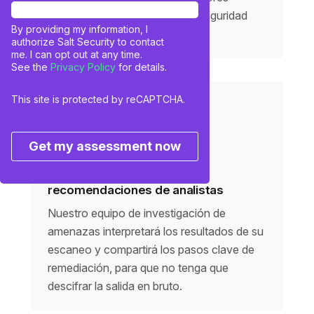
sólidos de BOLA, el riesgo de seguridad
By providing my information, I
API número 1.
authorize Salt Security to contact
me. I can opt out at any time.
See the
Privacy Policy
for details.
This site is protected by reCAPTCHA.
Get my assessment now
Resumen accionable y
recomendaciones de analistas
Nuestro equipo de investigación de
amenazas interpretará los resultados de su
escaneo y compartirá los pasos clave de
remediación, para que no tenga que
descifrar la salida en bruto.