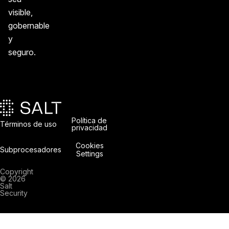
visible,
gobernable
y
seguro.
Política de
Términos de uso
privacidad
Cookies
Subprocesadores
Settings
Copyright
© 2026
Salt
Security