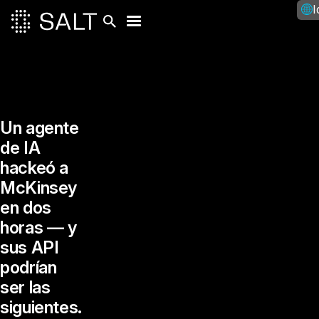
I
Un agente
de IA
hackeó a
McKinsey
en dos
horas — y
sus API
podrían
ser las
siguientes.