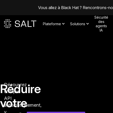
Vous allez à Black Hat ? Rencontrons-n
Sécurité
des
Plateforme
Solutions
agents
IA
Réduire
Découvrez
chaque
votre
API
automatiquement,
y