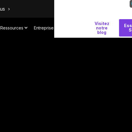
ous
Visitez
Pourquoi
Ess
Ressources
Entreprise
notre
S
Salt
blog