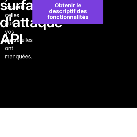
surface
Obtenir le
compris
descriptif des
celles
d'attaque
fonctionnalités
que
vos
API
passerelles
ont
manquées.