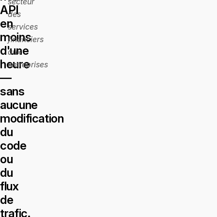
secteur
API
des
en
services
moins
financiers
d'une
aux
heure
entreprises
—
sans
aucune
modification
du
code
ou
du
flux
de
trafic.