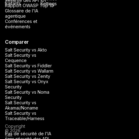
Sécurité des API 101
traitants
Settings
Rapport OWASP Top 10
Glossaire de l'IA
agentique
Conférences et
événements
Comparer
Salt Security vs Akto
Salt Security vs
Cequence
Salt Security vs Fiddler
Salt Security vs Wallarm
Salt Security vs Zenity
Salt Security vs Onyx
Security
Salt Security vs Noma
Security
Salt Security vs
Akamai/Noname
Salt Security vs
Traceable/Harness
Copyright
© 2026
Pas de sécurité de l'IA
Salt
sans sécurité des API.