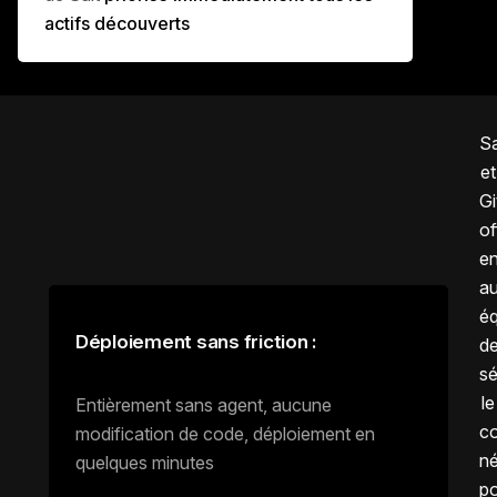
actifs découverts
Sa
et
G
of
e
a
éq
Déploiement sans friction :
d
sé
le
Entièrement sans agent, aucune
c
modification de code, déploiement en
né
quelques minutes
p