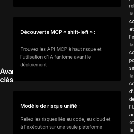
re
le
c
et
Découverte MCP « shift-left » :
l'
la
Trouvez les API MCP à haut risque et
co
l'utilisation d'IA fantôme avant le
p
déploiement
sé
Avantages
la
clés
c
d'
d
Modèle de risque unifié :
l'
ag
Reliez les risques liés au code, au cloud et
et
à l'exécution sur une seule plateforme
le