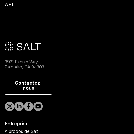
API.
Pied de page principal
3921 Fabian Way
Palo Alto, CA 94303
Contactez-
nous
Entreprise
À propos de Salt