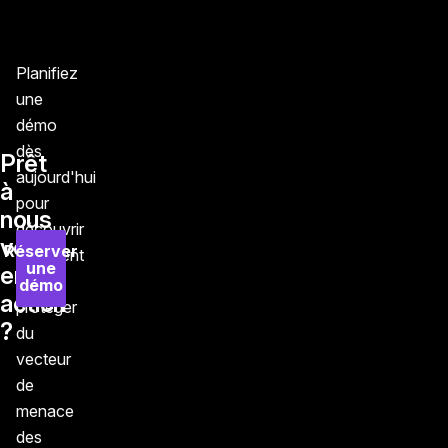
Planifiez
une
démo
dès
Prêt
aujourd'hui
à
pour
nous
découvrir
voir
Réserver
comment
une
en
vous
démo
action
protéger
?
du
vecteur
de
menace
des