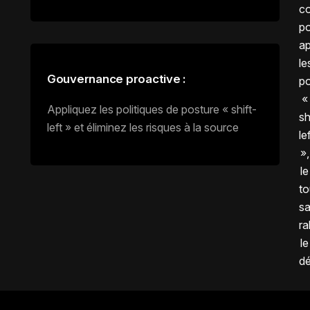
co
p
ap
le
Gouvernance proactive :
po
«
Appliquez les politiques de posture « shift-
sh
left » et éliminez les risques à la source
le
»,
le
to
s
ra
le
d