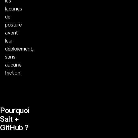
les
lacunes
de
posture
avant
leur
déploiement,
sans
aucune
friction.
Pourquoi
Salt +
GitHub ?