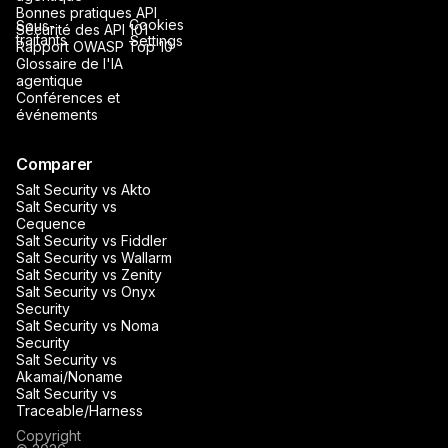
Bonnes pratiques API
Cookies
Sous-
Sécurité des API 101
traitants
Settings
Rapport OWASP Top 10
Glossaire de l'IA
agentique
Conférences et
événements
Comparer
Salt Security vs Akto
Salt Security vs
Cequence
Salt Security vs Fiddler
Salt Security vs Wallarm
Salt Security vs Zenity
Salt Security vs Onyx
Security
Salt Security vs Noma
Security
Salt Security vs
Akamai/Noname
Salt Security vs
Traceable/Harness
Copyright