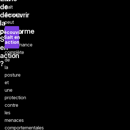
de
Salt
découvrir
Security
la
peut
offrir
plateforme
Découvrir
Salt en
une
Salt
action
gouvernance
en
complète
action
de
?
la
posture
et
une
protection
contre
les
menaces
comportementales