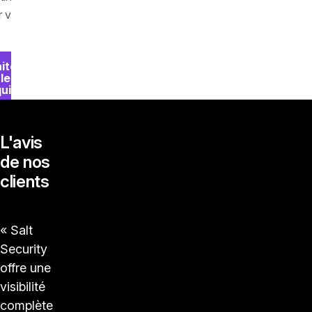
une
Autre
solution à
r vous.
remplacer
ites
le
uiz
L'avis
de nos
clients
« Salt
Security
offre une
visibilité
complète