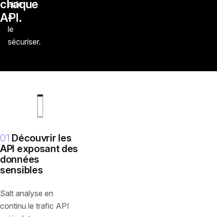
chaque
aide
API.
à
le
sécuriser.
01
Découvrir les
API exposant des
données
sensibles
Salt analyse en
continu le trafic API