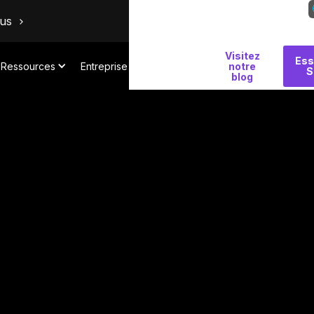
ous
Visitez
Pourquoi
Ess
Ressources
Entreprise
notre
S
Salt
blog