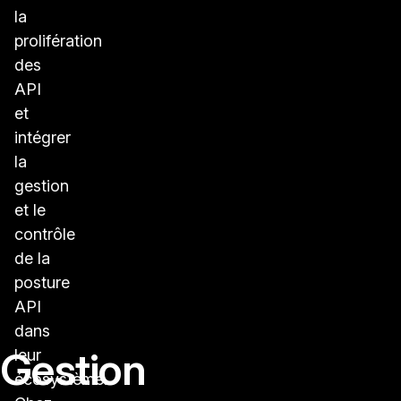
la
prolifération
des
API
et
intégrer
la
gestion
et le
contrôle
de la
posture
API
dans
Gestion
leur
écosystème.