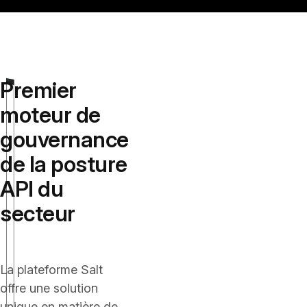
Premier
moteur de
gouvernance
de la posture
API du
secteur
La plateforme Salt
offre une solution
unique en matière de