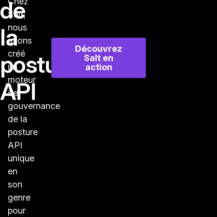
de
Chez
Salt,
nous
la
avons
Découvrez
créé
posture
Salt en
un
action
moteur
API
de
gouvernance
de la
posture
API
unique
en
son
genre
pour