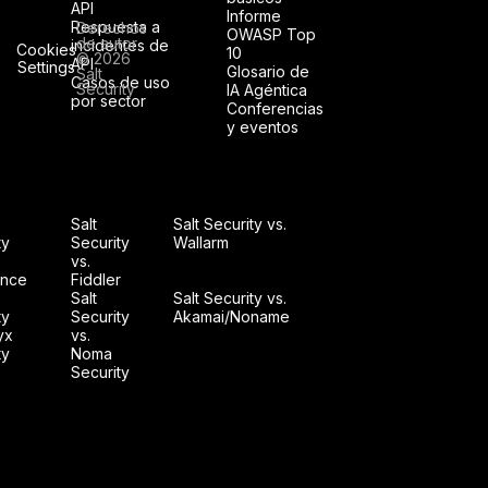
API
Informe
Respuesta a
Derechos
OWASP Top
de autor
incidentes de
Cookies
10
© 2026
API
Settings
Glosario de
Salt
Casos de uso
Security
IA Agéntica
por sector
Conferencias
y eventos
Salt
Salt Security vs.
ty
Security
Wallarm
vs.
nce
Fiddler
Salt
Salt Security vs.
ty
Security
Akamai/Noname
yx
vs.
ty
Noma
Security