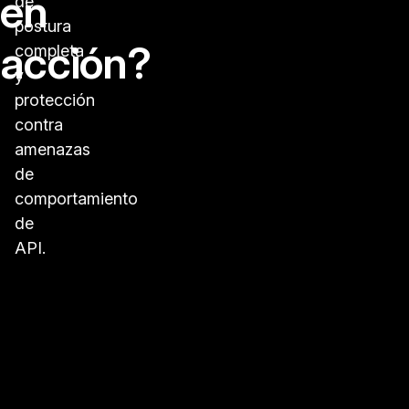
en
de
postura
acción?
completa
y
protección
contra
amenazas
de
comportamiento
de
API.