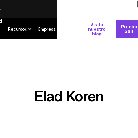
d
Por
Visita
Prueba
Recursos
Empresa
qué
nuestro
Salt
blog
Salt
Elad Koren