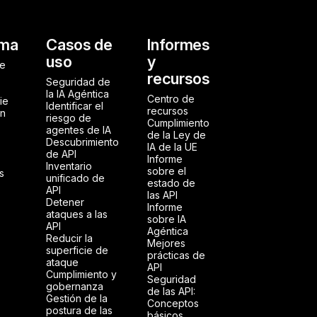
al
rma
Casos de
Informes
uso
y
de
recursos
Seguridad de
la IA Agéntica
Centro de
ie
Identificar el
recursos
ón
riesgo de
Cumplimiento
agentes de IA
de la Ley de
Descubrimiento
IA de la UE
de API
Informe
Inventario
sobre el
s
unificado de
estado de
API
las API
Detener
Informe
ataques a las
sobre IA
API
Agéntica
Reducir la
Mejores
superficie de
prácticas de
ataque
API
Cumplimiento y
Seguridad
gobernanza
de las API:
Gestión de la
Conceptos
postura de las
básicos