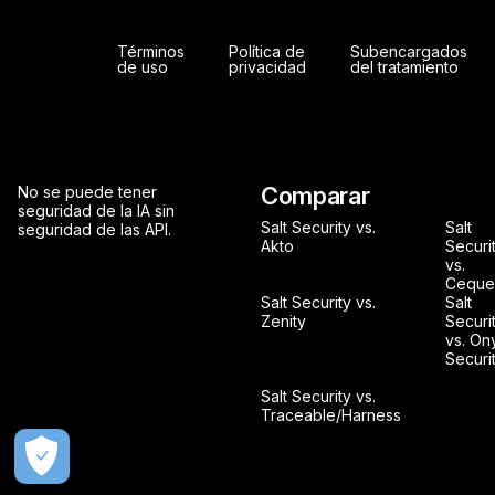
Términos
Política de
Subencargados
de uso
privacidad
del tratamiento
Comparar
No se puede tener
seguridad de la IA sin
Salt Security vs.
Salt
seguridad de las API.
Akto
Securi
vs.
Ceque
Salt Security vs.
Salt
Zenity
Securi
vs. On
Securi
Salt Security vs.
Traceable/Harness