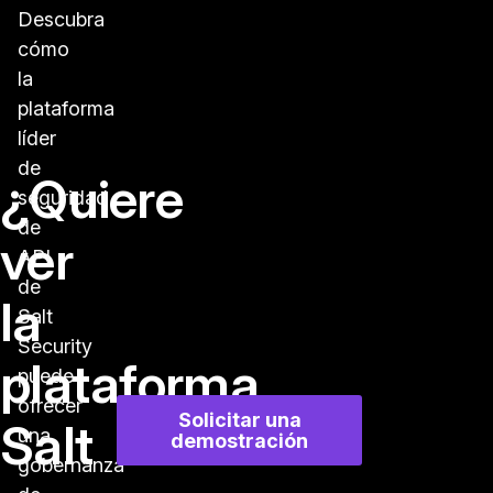
Descubra
cómo
la
plataforma
líder
de
¿Quiere
seguridad
de
ver
API
de
la
Salt
Security
plataforma
puede
ofrecer
Solicitar una
Salt
una
demostración
gobernanza