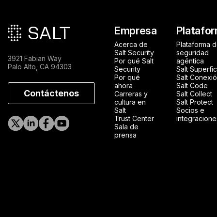
Pie de página princip
Empresa
Platafo
Acerca de
Plataforma 
Salt Security
seguridad
3921 Fabian Way
Por qué Salt
agéntica
Palo Alto, CA 94303
Security
Salt Superfic
Por qué
Salt Conexi
ahora
Salt Code
Contáctenos
Carreras y
Salt Collect
cultura en
Salt Protect
Salt
Socios e
Trust Center
integracione
Sala de
prensa