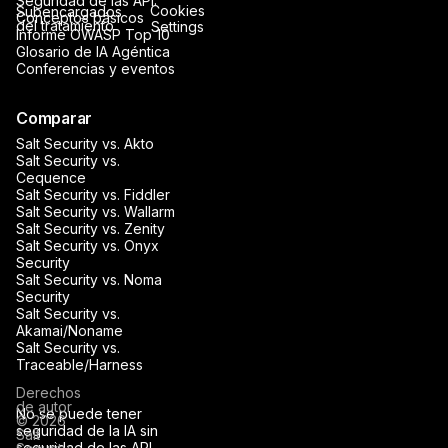
Seguridad de las API:
Cookies
Subencargados
Conceptos básicos
del tratamiento
Settings
Informe OWASP Top 10
Glosario de IA Agéntica
Conferencias y eventos
Comparar
Salt Security vs. Akto
Salt Security vs.
Cequence
Salt Security vs. Fiddler
Salt Security vs. Wallarm
Salt Security vs. Zenity
Salt Security vs. Onyx
Security
Salt Security vs. Noma
Security
Salt Security vs.
Akamai/Noname
Salt Security vs.
Traceable/Harness
Derechos
de autor
No se puede tener
© 2026
seguridad de la IA sin
Salt
seguridad de las API.