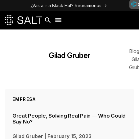
I
¿Vas a ir a Black Hat? Reunámonos
Publicaciones
Blo
Gilad Gruber
Gil
Gru
EMPRESA
Great People, Solving Real Pain — Who Could
Say No?
Gilad Gruber
|
February 15, 2023