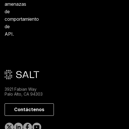
amenazas
de
comportamiento
de
API.
Pie de página principal
3921 Fabian Way
Palo Alto, CA 94303
Contáctenos