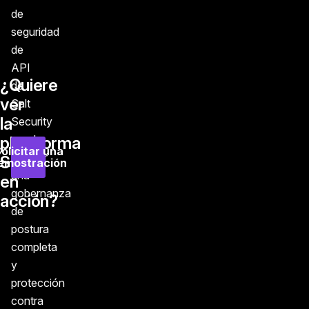
de
seguridad
de
API
¿Quiere
de
ver
Salt
la
Security
puede
plataforma
olicitar una
ofrecer
Salt
emostración
una
en
gobernanza
acción?
de
postura
completa
y
protección
contra