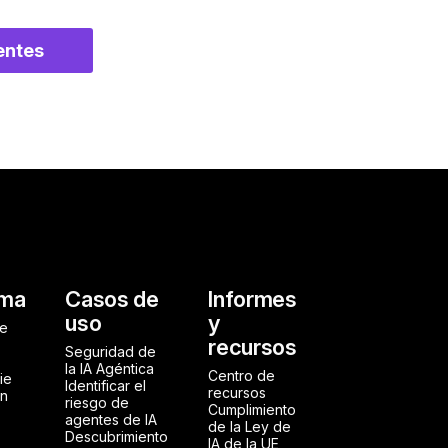
ientes
al
rma
Casos de
Informes
uso
y
de
recursos
Seguridad de
la IA Agéntica
Centro de
ie
Identificar el
recursos
ón
riesgo de
Cumplimiento
agentes de IA
de la Ley de
Descubrimiento
IA de la UE