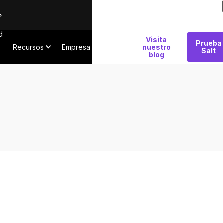
d
Por
Visita
Prueba
Recursos
Empresa
qué
nuestro
Salt
blog
Salt