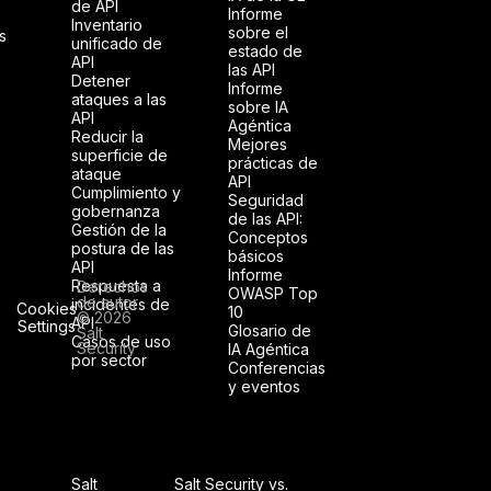
de API
Informe
Inventario
sobre el
s
unificado de
estado de
API
las API
Detener
Informe
ataques a las
sobre IA
API
Agéntica
Reducir la
Mejores
superficie de
prácticas de
ataque
API
Cumplimiento y
Seguridad
gobernanza
de las API:
Gestión de la
Conceptos
postura de las
básicos
API
Informe
Respuesta a
Derechos
OWASP Top
de autor
incidentes de
Cookies
10
© 2026
API
Settings
Glosario de
Salt
Casos de uso
Security
IA Agéntica
por sector
Conferencias
y eventos
Salt
Salt Security vs.