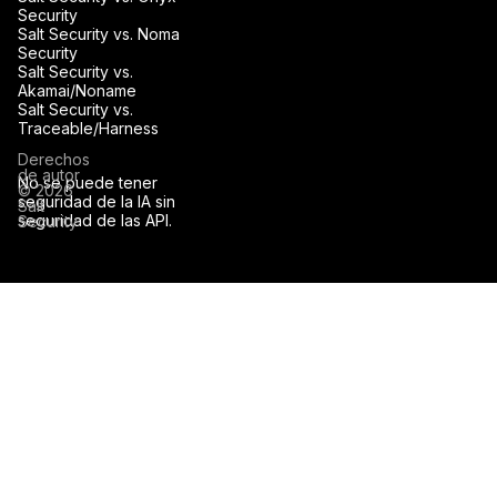
Security
Salt Security vs. Noma
Security
Salt Security vs.
Akamai/Noname
Salt Security vs.
Traceable/Harness
Derechos
de autor
No se puede tener
© 2026
seguridad de la IA sin
Salt
seguridad de las API.
Security