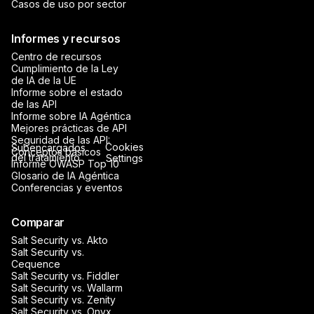
Casos de uso por sector
Informes y recursos
Centro de recursos
Cumplimiento de la Ley
de IA de la UE
Informe sobre el estado
de las API
Informe sobre IA Agéntica
Mejores prácticas de API
Seguridad de las API:
Cookies
Subencargados
Conceptos básicos
del tratamiento
Settings
Informe OWASP Top 10
Glosario de IA Agéntica
Conferencias y eventos
Comparar
Salt Security vs. Akto
Salt Security vs.
Cequence
Salt Security vs. Fiddler
Salt Security vs. Wallarm
Salt Security vs. Zenity
Salt Security vs. Onyx