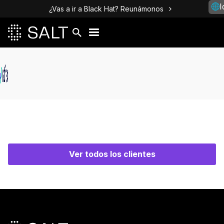
I
¿Vas a ir a Black Hat? Reunámonos
Ver todos los clientes
Pie de página principal