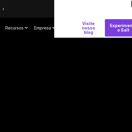
Por
Visite
Experimen
Recursos
Empresa
que
nosso
o Salt
blog
Salt