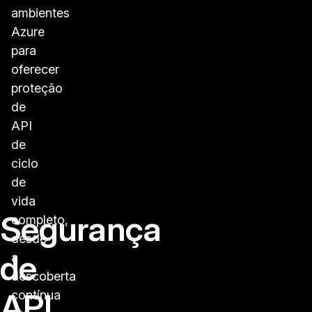
ambientes
Azure
para
oferecer
proteção
de
API
de
ciclo
de
vida
Segurança
completo,
desde
de
a
descoberta
API
contínua