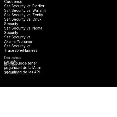
Cequence
Salt Security vs. Fiddler
Salt Security vs. Wallarm
Salt Security vs. Zenity
Salt Security vs. Onyx
Security
Salt Security vs. Noma
Security
Salt Security vs.
Akamai/Noname
Salt Security vs.
Traceable/Harness
Derechos
de autor
No se puede tener
© 2026
seguridad de la IA sin
Salt
seguridad de las API.
Security