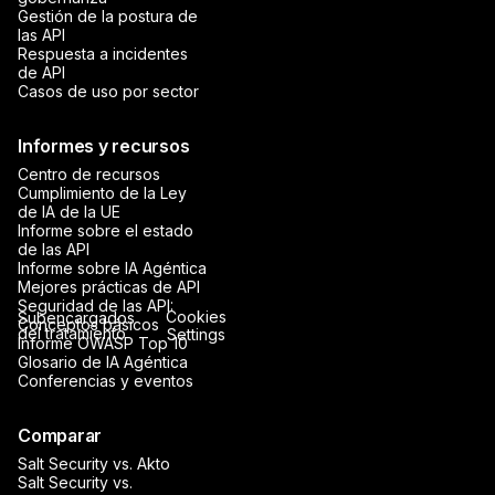
Gestión de la postura de
las API
Respuesta a incidentes
de API
Casos de uso por sector
Informes y recursos
Centro de recursos
Cumplimiento de la Ley
de IA de la UE
Informe sobre el estado
de las API
Informe sobre IA Agéntica
Mejores prácticas de API
Seguridad de las API:
Cookies
Subencargados
Conceptos básicos
del tratamiento
Settings
Informe OWASP Top 10
Glosario de IA Agéntica
Conferencias y eventos
Comparar
Salt Security vs. Akto
Salt Security vs.