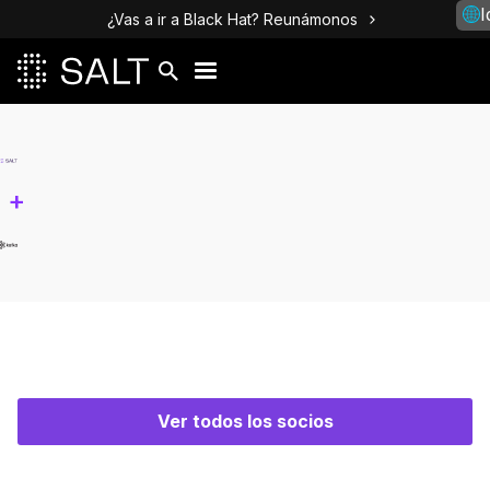
I
¿Vas a ir a Black Hat? Reunámonos
+
Ver todos los socios