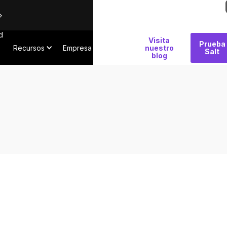
d
Por
Visita
Prueba
Recursos
Empresa
qué
nuestro
Salt
blog
Salt
e