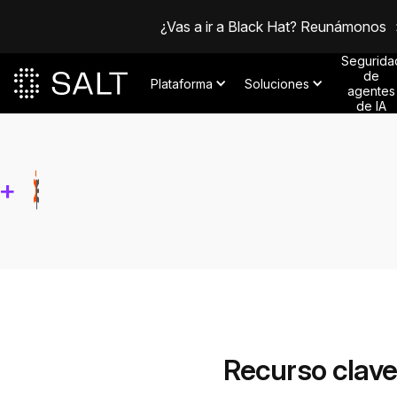
¿Vas a ir a Black Hat? Reunámonos
Segurida
de
Plataforma
Soluciones
agentes
de IA
+
Recurso clav