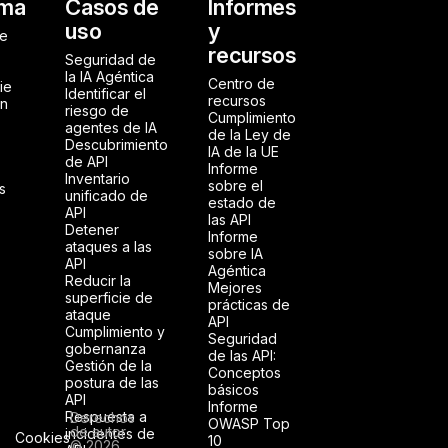
al
rma
Casos de
Informes
uso
y
de
recursos
Seguridad de
la IA Agéntica
Centro de
ie
Identificar el
recursos
ón
riesgo de
Cumplimiento
agentes de IA
de la Ley de
Descubrimiento
IA de la UE
de API
Informe
Inventario
sobre el
s
unificado de
estado de
API
las API
Detener
Informe
ataques a las
sobre IA
API
Agéntica
Reducir la
Mejores
superficie de
prácticas de
ataque
API
Cumplimiento y
Seguridad
gobernanza
de las API:
Gestión de la
Conceptos
postura de las
básicos
API
Informe
Respuesta a
Derechos
OWASP Top
de autor
incidentes de
Cookies
10
© 2026