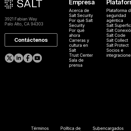
Pie de página princip
Empresa
Platafo
Acerca de
Plataforma 
Salt Security
seguridad
3921 Fabian Way
Por qué Salt
agéntica
Palo Alto, CA 94303
Security
Salt Superfic
Por qué
Salt Conexi
ahora
Salt Code
Contáctenos
Carreras y
Salt Collect
cultura en
Salt Protect
Salt
Socios e
Trust Center
integracione
Sala de
prensa
Términos
Política de
Subencargados