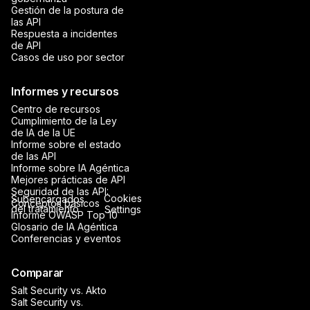
Gestión de la postura de
las API
Respuesta a incidentes
de API
Casos de uso por sector
Informes y recursos
Centro de recursos
Cumplimiento de la Ley
de IA de la UE
Informe sobre el estado
de las API
Informe sobre IA Agéntica
Mejores prácticas de API
Seguridad de las API:
Cookies
Subencargados
Conceptos básicos
del tratamiento
Settings
Informe OWASP Top 10
Glosario de IA Agéntica
Conferencias y eventos
Comparar
Salt Security vs. Akto
Salt Security vs.