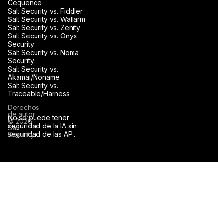
Cequence
Salt Security vs. Fiddler
Salt Security vs. Wallarm
Salt Security vs. Zenity
Salt Security vs. Onyx
Security
Salt Security vs. Noma
Security
Salt Security vs.
Akamai/Noname
Salt Security vs.
Traceable/Harness
Derechos
de autor
No se puede tener
© 2026
seguridad de la IA sin
Salt
seguridad de las API.
Security