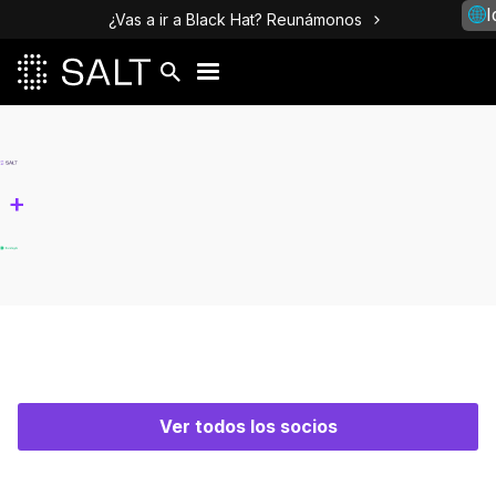
I
¿Vas a ir a Black Hat? Reunámonos
+
Ver todos los socios