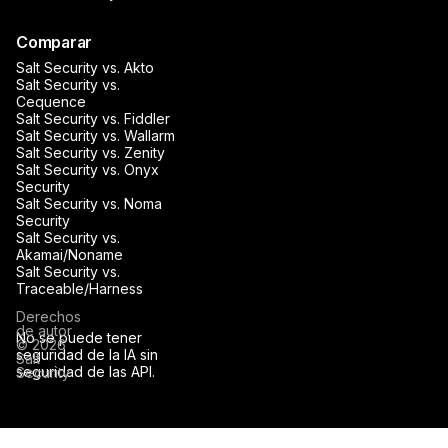
Comparar
Salt Security vs. Akto
Salt Security vs.
Cequence
Salt Security vs. Fiddler
Salt Security vs. Wallarm
Salt Security vs. Zenity
Salt Security vs. Onyx
Security
Salt Security vs. Noma
Security
Salt Security vs.
Akamai/Noname
Salt Security vs.
Traceable/Harness
Derechos
de autor
No se puede tener
© 2026
seguridad de la IA sin
Salt
seguridad de las API.
Security