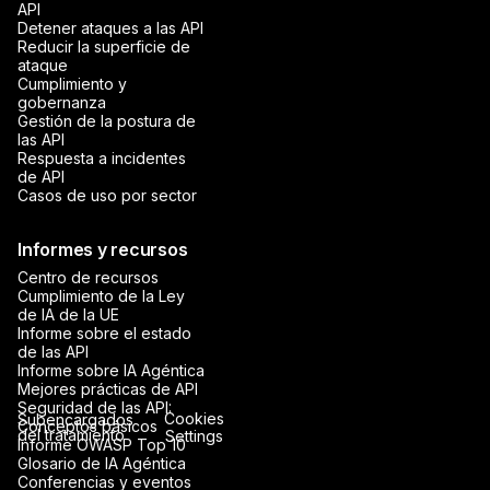
API
Detener ataques a las API
Reducir la superficie de
ataque
Cumplimiento y
gobernanza
Gestión de la postura de
las API
Respuesta a incidentes
de API
Casos de uso por sector
Informes y recursos
Centro de recursos
Cumplimiento de la Ley
de IA de la UE
Informe sobre el estado
de las API
Informe sobre IA Agéntica
Mejores prácticas de API
Seguridad de las API:
Cookies
Subencargados
Conceptos básicos
del tratamiento
Settings
Informe OWASP Top 10
Glosario de IA Agéntica
Conferencias y eventos