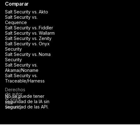
Comparar
Salt Security vs. Akto
Salt Security vs.
Cequence
Salt Security vs. Fiddler
Salt Security vs. Wallarm
Salt Security vs. Zenity
Salt Security vs. Onyx
Security
Salt Security vs. Noma
Security
Salt Security vs.
Akamai/Noname
Salt Security vs.
Traceable/Harness
Derechos
de autor
No se puede tener
© 2026
seguridad de la IA sin
Salt
seguridad de las API.
Security