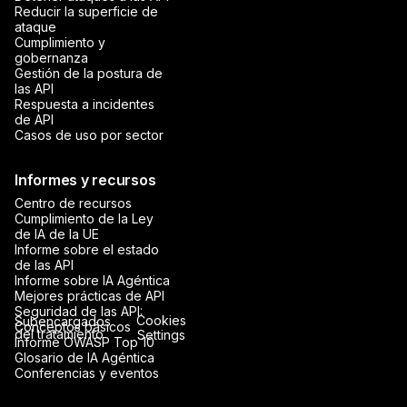
Reducir la superficie de
ataque
Cumplimiento y
gobernanza
Gestión de la postura de
las API
Respuesta a incidentes
de API
Casos de uso por sector
Informes y recursos
Centro de recursos
Cumplimiento de la Ley
de IA de la UE
Informe sobre el estado
de las API
Informe sobre IA Agéntica
Mejores prácticas de API
Seguridad de las API:
Cookies
Subencargados
Conceptos básicos
del tratamiento
Settings
Informe OWASP Top 10
Glosario de IA Agéntica
Conferencias y eventos