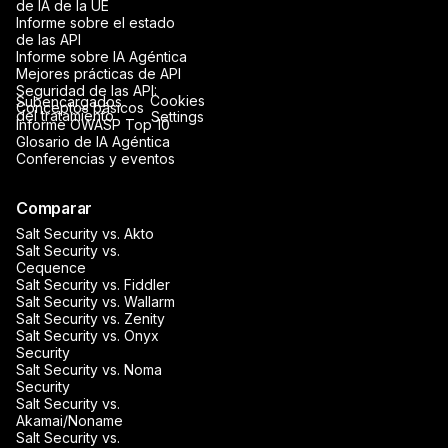
de IA de la UE
Informe sobre el estado
de las API
Informe sobre IA Agéntica
Mejores prácticas de API
Seguridad de las API:
Cookies
Subencargados
Conceptos básicos
del tratamiento
Settings
Informe OWASP Top 10
Glosario de IA Agéntica
Conferencias y eventos
Comparar
Salt Security vs. Akto
Salt Security vs.
Cequence
Salt Security vs. Fiddler
Salt Security vs. Wallarm
Salt Security vs. Zenity
Salt Security vs. Onyx
Security
Salt Security vs. Noma
Security
Salt Security vs.
Akamai/Noname
Salt Security vs.