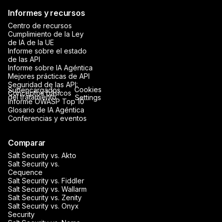
Informes y recursos
Centro de recursos
Cumplimiento de la Ley
de IA de la UE
Informe sobre el estado
de las API
Informe sobre IA Agéntica
Mejores prácticas de API
Seguridad de las API:
Cookies
Subencargados
Conceptos básicos
del tratamiento
Settings
Informe OWASP Top 10
Glosario de IA Agéntica
Conferencias y eventos
Comparar
Salt Security vs. Akto
Salt Security vs.
Cequence
Salt Security vs. Fiddler
Salt Security vs. Wallarm
Salt Security vs. Zenity
Salt Security vs. Onyx
Security