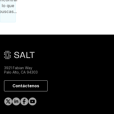
lo que
buscas...
Pie de página principal
3921 Fabian Way
Palo Alto, CA 94303
Contáctenos