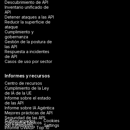
Descubrimiento de API
Inventario unificado de
API
Detener ataques a las API
Reducir la superficie de
ataque
Cumplimiento y
gobernanza
Gestión de la postura de
las API
Respuesta a incidentes
de API
Casos de uso por sector
Informes y recursos
Centro de recursos
Cumplimiento de la Ley
de IA de la UE
Informe sobre el estado
de las API
Informe sobre IA Agéntica
Mejores prácticas de API
Seguridad de las API:
Cookies
Subencargados
Conceptos básicos
del tratamiento
Settings
Informe OWASP Top 10