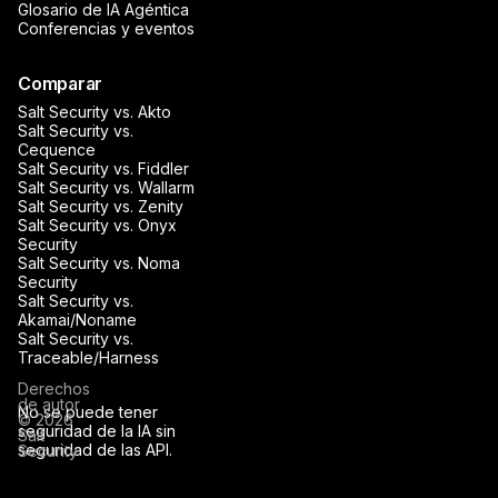
Glosario de IA Agéntica
Conferencias y eventos
Comparar
Salt Security vs. Akto
Salt Security vs.
Cequence
Salt Security vs. Fiddler
Salt Security vs. Wallarm
Salt Security vs. Zenity
Salt Security vs. Onyx
Security
Salt Security vs. Noma
Security
Salt Security vs.
Akamai/Noname
Salt Security vs.
Traceable/Harness
Derechos
de autor
No se puede tener
© 2026
seguridad de la IA sin
Salt
seguridad de las API.
Security