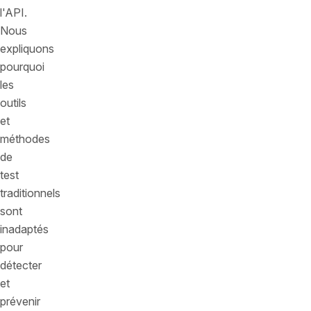
l'API.
Nous
expliquons
pourquoi
les
outils
et
méthodes
de
test
traditionnels
sont
inadaptés
pour
détecter
et
prévenir