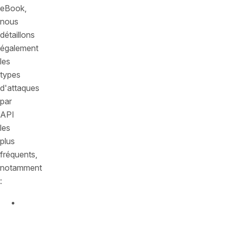
eBook,
nous
détaillons
également
les
types
d'attaques
par
API
les
plus
fréquents,
notamment
:
Le
manque