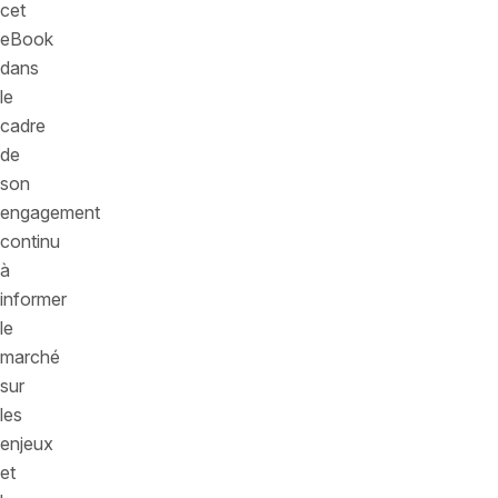
cet
eBook
dans
le
cadre
de
son
engagement
continu
à
informer
le
marché
sur
les
enjeux
et