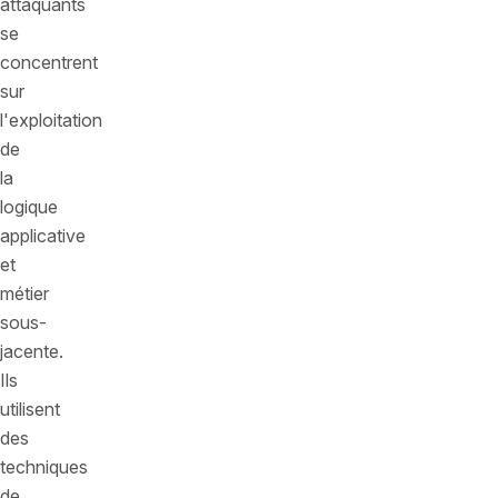
attaquants
se
concentrent
sur
l'exploitation
de
la
logique
applicative
et
métier
sous-
jacente.
Ils
utilisent
des
techniques
de