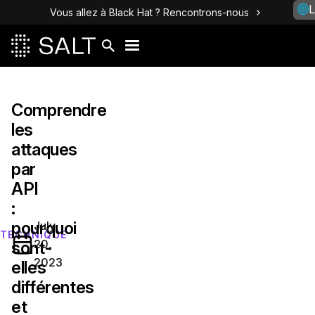
L
Vous allez à Black Hat ? Rencontrons-nous
Comprendre
les
attaques
par
API
:
pourquoi
July
TECHNIQUE
20,
sont-
2023
elles
différentes
et