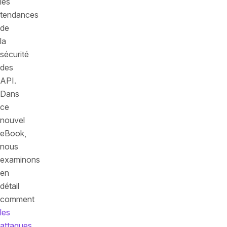
les
tendances
de
la
sécurité
des
API.
Dans
ce
nouvel
eBook,
nous
examinons
en
détail
comment
les
attaques