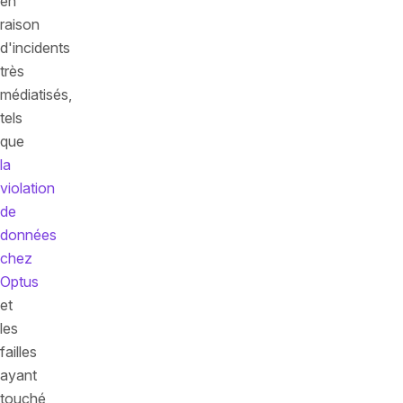
en
raison
d'incidents
très
médiatisés,
tels
que
la
violation
de
données
chez
Optus
et
les
failles
ayant
touché