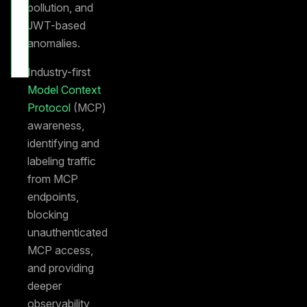
pollution, and
Marketplace
listing
JWT-based
AWS
anomalies.
WAF
User
Guide
Industry-first
Model Context
Protocol
(MCP)
awareness,
identifying and
labeling traffic
from MCP
endpoints,
blocking
unauthenticated
MCP access,
and providing
deeper
observability