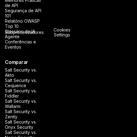
Melhores Práticas
de API
Segurança de API
101
Relatório OWASP
Top 10
Cookies
Glossário de IA
Subprocessadores
Settings
Agente
Conferências e
Eventos
Comparar
Salt Security vs.
Akto
Salt Security vs.
Cequence
Salt Security vs.
Fiddler
Salt Security vs.
Wallarm
Salt Security vs.
Zenity
Salt Security vs.
Onyx Security
Salt Security vs.