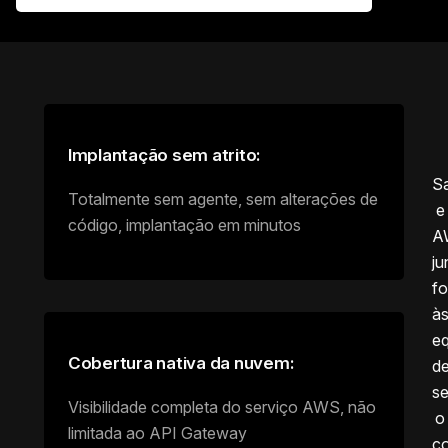
Implantação sem atrito:
Sa
Totalmente sem agente, sem alterações de
e
código, implantação em minutos
A
ju
f
à
eq
Cobertura nativa da nuvem:
d
s
Visibilidade completa do serviço AWS, não
o
limitada ao API Gateway
co