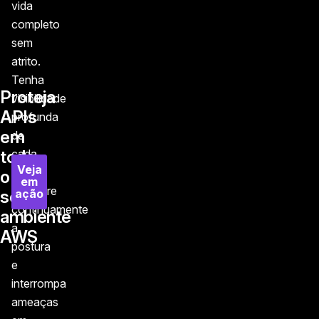
vida
completo
sem
atrito.
Tenha
Proteja
visibilidade
APIs
profunda
em
de
todo
cada
Veja
API,
o
em
monitore
ação
seu
continuamente
ambiente
a
AWS
postura
e
interrompa
ameaças