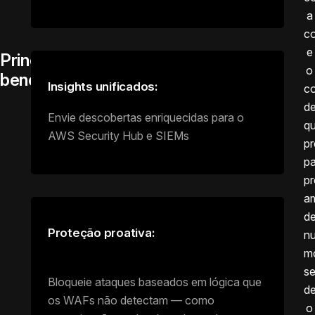
a
co
e
Principais
o
benefícios
Insights unificados:
co
d
Envie descobertas enriquecidas para o
q
AWS Security Hub e SIEMs
p
pa
pr
a
d
Proteção proativa:
n
m
s
Bloqueie ataques baseados em lógica que
de
os WAFs não detectam — como
o