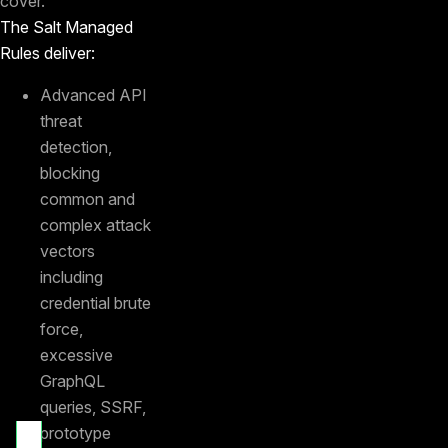
cover.
The Salt Managed
Rules deliver:
Advanced API
threat
detection,
blocking
common and
complex attack
vectors
including
credential brute
force,
excessive
GraphQL
queries, SSRF,
Learn more
prototype
at the AWS