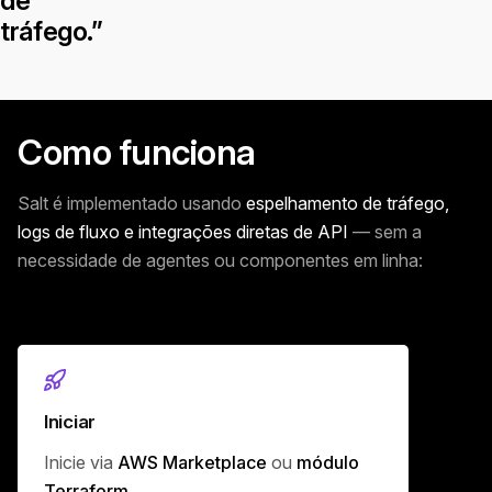
de
tráfego.”
Como funciona
Salt é implementado usando
espelhamento de tráfego,
logs de fluxo e integrações diretas de API
— sem a
necessidade de agentes ou componentes em linha:
Iniciar
Inicie via
AWS Marketplace
ou
módulo
Terraform