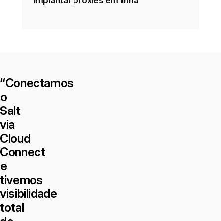
implantar proxies em linha
“Conectamos
o
Salt
via
Cloud
Connect
e
tivemos
visibilidade
total