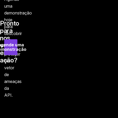
uma
demonstração
hoje
Pronto
para
para
descobrir
nos
como
ver
Agende uma
se
emonstração
em
proteger
ação?
do
vetor
de
ameaças
da
API.
Rodapé principal