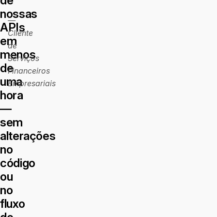
de
nossas
—
APIs
Cliente
em
de
menos
Serviços
de
Financeiros
uma
Empresariais
hora
—
sem
alterações
no
código
ou
no
fluxo