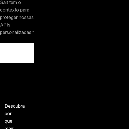
Salt tem o
contexto para
proteger nossas
APIs
personalizadas.”
Leia o
estudo de
caso da
DeinDeal
Descubra
por
que
mais