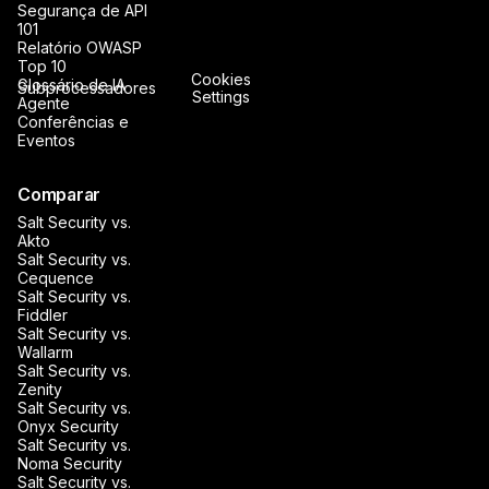
Segurança de API
101
Relatório OWASP
Top 10
Cookies
Glossário de IA
Subprocessadores
Settings
Agente
Conferências e
Eventos
Comparar
Salt Security vs.
Akto
Salt Security vs.
Cequence
Salt Security vs.
Fiddler
Salt Security vs.
Wallarm
Salt Security vs.
Zenity
Salt Security vs.
Onyx Security
Salt Security vs.
Noma Security
Salt Security vs.