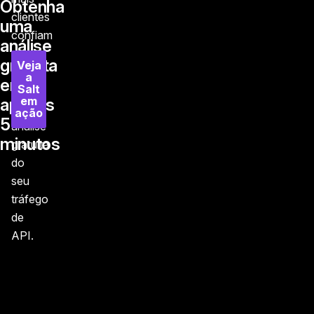
Obtenha
clientes
uma
confiam
análise
na
gratuita
Veja
Salt
a
em
Salt
com
em
apenas
uma
ação
5
análise
minutos
gratuita
do
seu
tráfego
de
API.
Rodapé principal