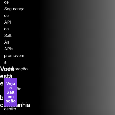
de
Segurança
de
API
da
Salt.
As
APIs
promovem
a
Você
colaboração
está
e
em
a
Veja
a
inovação
Salt
rápida
em
boa
ação
no
companhia
centro