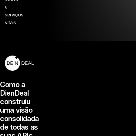
e
serviços
vitais.
Como a
DienDeal
construiu
uma visão
consolidada
de todas as
suas APIs