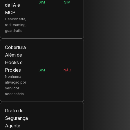
SIM
SIM
de IA e
SALT:
AKTO:
MCP
Descoberta,
red teaming,
guardrails
Cobertura
Além de
Hooks e
Proxies
SIM
NÃO
SALT:
AKTO:
Nenhuma
ativação por
servidor
necessária
Grafo de
Segurança
Agente