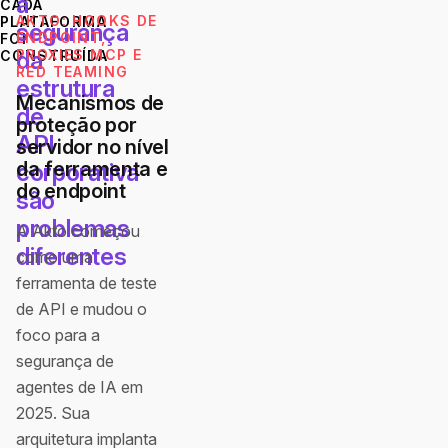
a
CADA
AKTO: HOOKS DE
PLATAFORMA
segurança
ENDPOINT,
FOI
da
PROXIES MCP E
CONSTRUÍDA
RED TEAMING
estrutura
Mecanismos de
de
proteção por
API
servidor no nível
da ferramenta e
corporativa
do endpoint
são
problemas
A Akto começou
diferentes
como uma
ferramenta de teste
de API e mudou o
foco para a
segurança de
agentes de IA em
2025. Sua
arquitetura implanta