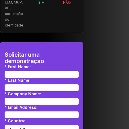
LLM, MCP,
SIM
NÃO
SALT:
AKTO:
API,
correlação
de
identidade
Solicitar uma
demonstração
*
First Name:
*
Last Name:
*
Company Name:
*
Email Address:
*
Country: