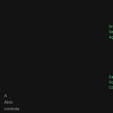
Gr
Se
Ag
Sa
Go
C
A
Akto
controla