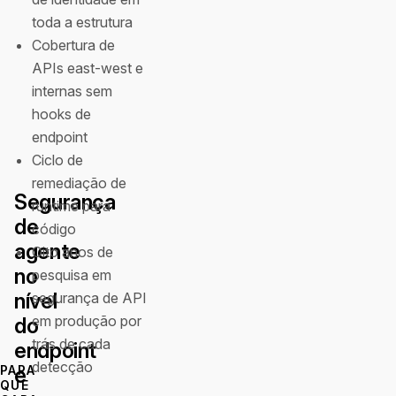
toda a estrutura
Cobertura de
APIs east-west e
internas sem
hooks de
endpoint
Ciclo de
remediação de
Segurança
runtime para
de
código
agente
Oito anos de
no
pesquisa em
nível
segurança de API
em produção por
do
trás de cada
endpoint
detecção
PARA
e
QUE