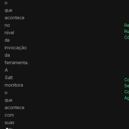
o
que
acontece
no
R
Ru
nível
C
de
invocação
da
ferramenta.
A
Salt
Co
monitora
Se
Co
o
Ag
que
acontece
com
suas