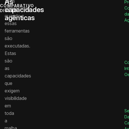
As
APIs
Pr
COMPARATIVO
capacidades
empresariais
Co
DIRETO
d
quando
agênticas
A
essas
ferramentas
são
executadas.
Estas
são
Co
as
In
Oe
capacidades
que
exigem
visibilidade
em
Se
toda
Da
a
C
malha,
A