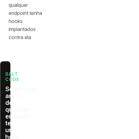
qualquer
endpoint tenha
hooks
implantados
contra ela
SALT
CODE
Segurança
antes
de
qualquer
endpoint
ter
um
hook