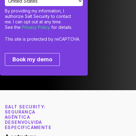
By providing my information, I
authorize Salt Security to contact
me. I can opt out at any time.
See the
Privacy Policy
for details.
This site is protected by reCAPTCHA.
Book my demo
SALT SECURITY:
SEGURANÇA
AGÊNTICA
DESENVOLVIDA
ESPECIFICAMENTE