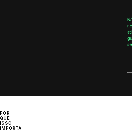
Nã
ne
at
gu
se
POR
QUE
ISSO
IMPORTA