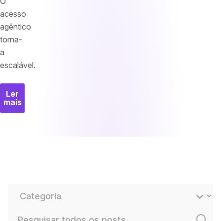
O
acesso
agêntico
torna-
a
escalável.
Ler
mais