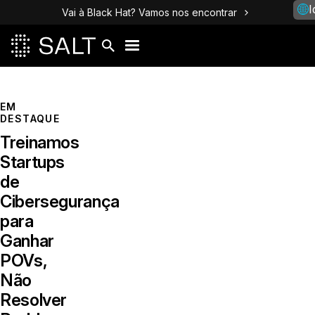
I
Vai à Black Hat? Vamos nos encontrar
Blog de Segurança de API da Sa
EM
DESTAQUE
Treinamos
Startups
de
Cibersegurança
para
Ganhar
POVs,
Não
Resolver