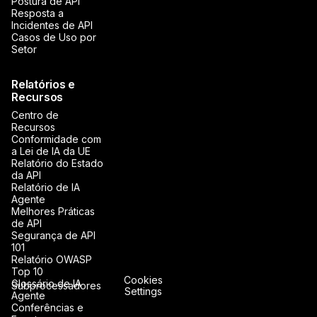
Postura de API
Resposta a
Incidentes de API
Casos de Uso por
Setor
Relatórios e
Recursos
Centro de
Recursos
Conformidade com
a Lei de IA da UE
Relatório do Estado
da API
Relatório de IA
Agente
Melhores Práticas
de API
Segurança de API
101
Relatório OWASP
Top 10
Cookies
Glossário de IA
Subprocessadores
Settings
Agente
Conferências e