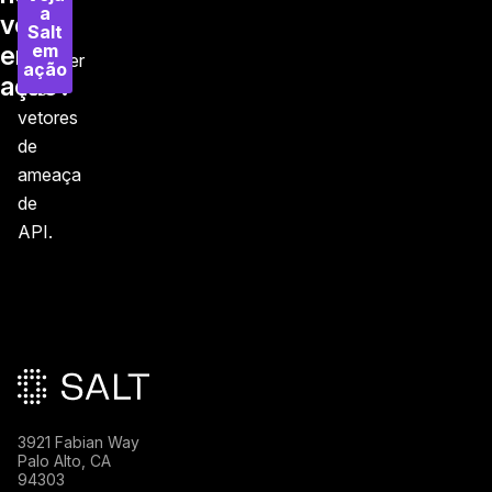
como
a
ver
Salt
se
em
em
proteger
ação
ação?
dos
vetores
de
ameaça
de
API.
Rodapé principal
3921 Fabian Way
Palo Alto, CA
94303