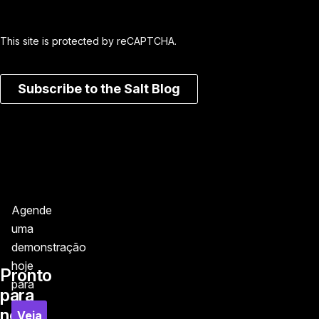
This site is protected by reCAPTCHA.
Subscribe to the Salt Blog
Agende
uma
demonstração
hoje
Pronto
para
para
ver
nos
Veja