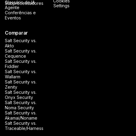
Cookies
Glossário de IA
Subprocessadores
Settings
Agente
Conferências e
Eventos
Comparar
Salt Security vs.
Akto
Salt Security vs.
Cequence
Salt Security vs.
Fiddler
Salt Security vs.
Wallarm
Salt Security vs.
Zenity
Salt Security vs.
Onyx Security
Salt Security vs.
Noma Security
Salt Security vs.
Akamai/Noname
Salt Security vs.
Traceable/Harness