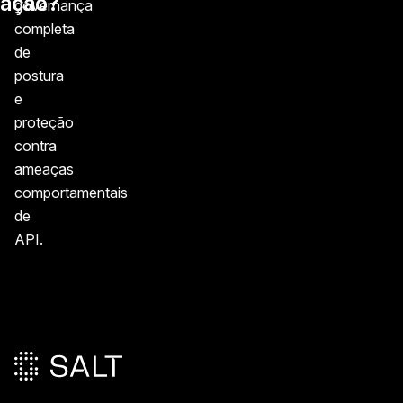
ação?
governança
completa
de
postura
e
proteção
contra
ameaças
comportamentais
de
API.
Rodapé principal