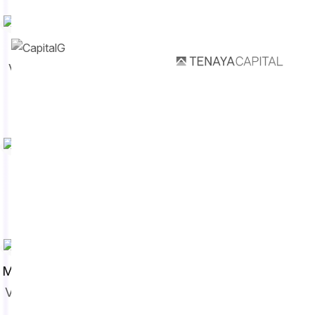
Iko Azoulay
VP Executivo de
Tecnologias
Aner Gelman
VP de Produto
Mohammed Khalid
VP de Engenharia
de Soluções