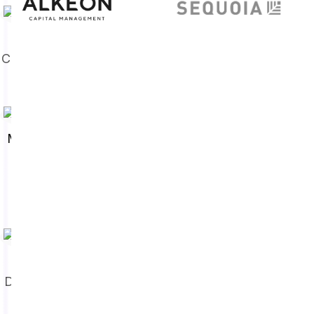
Michael Nicosia
COO, Co-fundador
Michael Callahan
Diretor de
Marketing
Kfir Lippmann
Diretor Financeiro