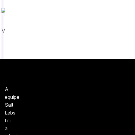
Jim Rose
VP de Vendas das
Américas
A
equipe
Salt
Labs
foi
a