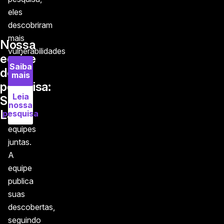
eles
descobriram
mais
Nossa
vulnerabilidades
equipe
do
Saiba
de
mais
que
pesquisa:
todas
Leia
Salt
as
nossa
Labs
pesquisa
outras
equipes
juntas.
A
equipe
publica
suas
descobertas,
seguindo