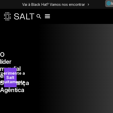
I
Vai à Black Hat? Vamos nos encontrar
O
líder
mundial
xperimente a
em
Salt
ratuitamente
Segurança
Agêntica