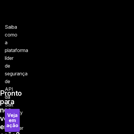
Saiba
como
a
plataforma
líder
de
segurança
de
API
Pronto
da
para
Salt
nos
Security
Veja
ver
em
pode
ação
em
fornecer