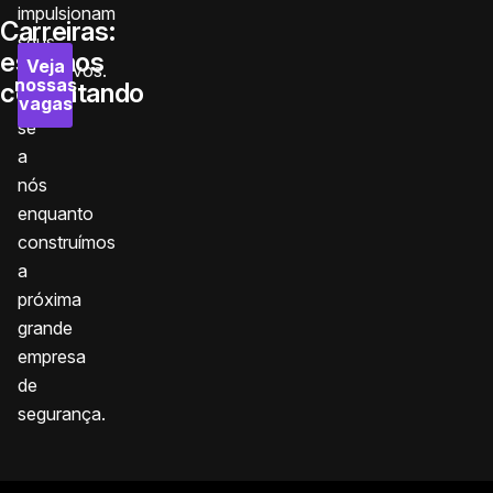
impulsionam
Carreiras:
seus
estamos
Veja
aplicativos.
nossas
contratando
Junte-
vagas
se
a
nós
enquanto
construímos
a
próxima
grande
empresa
de
segurança.