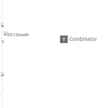
Globais
Bill Thrash
VP de Experiência
do Cliente e
Operações
Ahuvy Mrad
VP de Recursos
Humanos