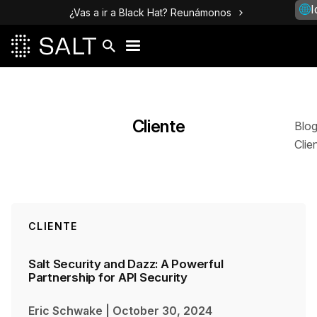
I
¿Vas a ir a Black Hat? Reunámonos
Publicaciones
Cliente
Blo
Clie
CLIENTE
Salt Security and Dazz: A Powerful
Partnership for API Security
Eric Schwake
|
October 30, 2024