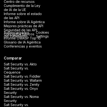
Centro de recursos
Cumplimiento de la Ley
de IA de la UE
Informe sobre el estado
de las API
Informe sobre IA Agéntica
Mejores prácticas de API
Seguridad de las API:
Cookies
Subencargados
Conceptos básicos
del tratamiento
Settings
Informe OWASP Top 10
Glosario de IA Agéntica
Conferencias y eventos
Comparar
Salt Security vs. Akto
Salt Security vs.
Cequence
Salt Security vs. Fiddler
Salt Security vs. Wallarm
Salt Security vs. Zenity
Salt Security vs. Onyx
Security
Salt Security vs. Noma
Security
Salt Security vs.