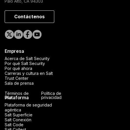
Palo Alto, CA 94303
Contáctenos
Empresa
Acerca de Salt Security
Por qué Salt Security
Por qué ahora
Carreras y cultura en Salt
Trust Center
Sala de prensa
Términos de
Política de
Plataforma
uso
privacidad
Plataforma de seguridad
agéntica
Salt Superficie
Salt Conexión
Salt Code
Salt Collect