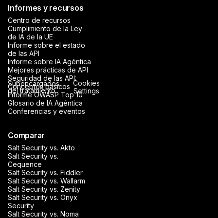
Informes y recursos
Centro de recursos
Cumplimiento de la Ley
de IA de la UE
Informe sobre el estado
de las API
Informe sobre IA Agéntica
Mejores prácticas de API
Seguridad de las API:
Cookies
Subencargados
Conceptos básicos
del tratamiento
Settings
Informe OWASP Top 10
Glosario de IA Agéntica
Conferencias y eventos
Comparar
Salt Security vs. Akto
Salt Security vs.
Cequence
Salt Security vs. Fiddler
Salt Security vs. Wallarm
Salt Security vs. Zenity
Salt Security vs. Onyx
Security
Salt Security vs. Noma