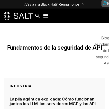
I
¿Vas a ir a Black Hat? Reunámonos
Publicaciones
Blo
Fundam
Fundamentos de la seguridad de API
de 
segurid
AP
INDUSTRIA
La pila agéntica explicada: Cómo funcionan
juntos los LLM, los servidores MCP y las API