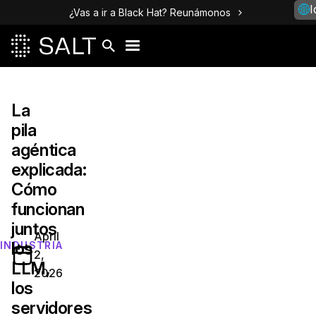
I
¿Vas a ir a Black Hat? Reunámonos
La
pila
agéntica
explicada:
Cómo
funcionan
juntos
April
los
INDUSTRIA
2,
LLM,
2026
los
servidores