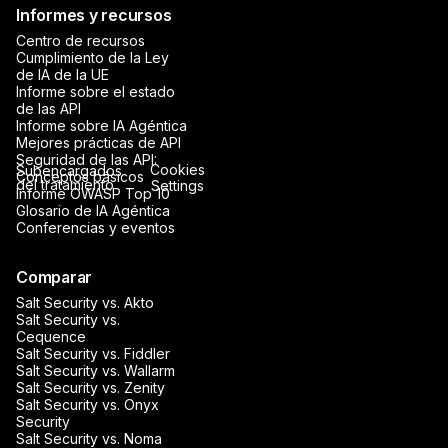
Informes y recursos
Centro de recursos
Cumplimiento de la Ley
de IA de la UE
Informe sobre el estado
de las API
Informe sobre IA Agéntica
Mejores prácticas de API
Seguridad de las API:
Cookies
Subencargados
Conceptos básicos
del tratamiento
Settings
Informe OWASP Top 10
Glosario de IA Agéntica
Conferencias y eventos
Comparar
Salt Security vs. Akto
Salt Security vs.
Cequence
Salt Security vs. Fiddler
Salt Security vs. Wallarm
Salt Security vs. Zenity
Salt Security vs. Onyx
Security
Salt Security vs. Noma