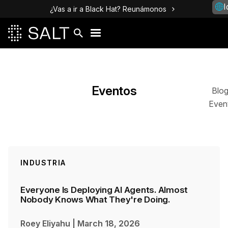
I
¿Vas a ir a Black Hat? Reunámonos
Publicaciones
Eventos
Blo
Even
INDUSTRIA
Everyone Is Deploying AI Agents. Almost
Nobody Knows What They're Doing.
Roey Eliyahu
|
March 18, 2026