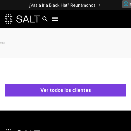
I
¿Vas a ir a Black Hat? Reunámonos
Ver todos los clientes
Pie de página principal