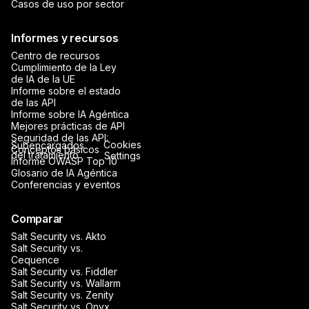
Casos de uso por sector
Informes y recursos
Centro de recursos
Cumplimiento de la Ley
de IA de la UE
Informe sobre el estado
de las API
Informe sobre IA Agéntica
Mejores prácticas de API
Seguridad de las API:
Cookies
Subencargados
Conceptos básicos
del tratamiento
Settings
Informe OWASP Top 10
Glosario de IA Agéntica
Conferencias y eventos
Comparar
Salt Security vs. Akto
Salt Security vs.
Cequence
Salt Security vs. Fiddler
Salt Security vs. Wallarm
Salt Security vs. Zenity
Salt Security vs. Onyx