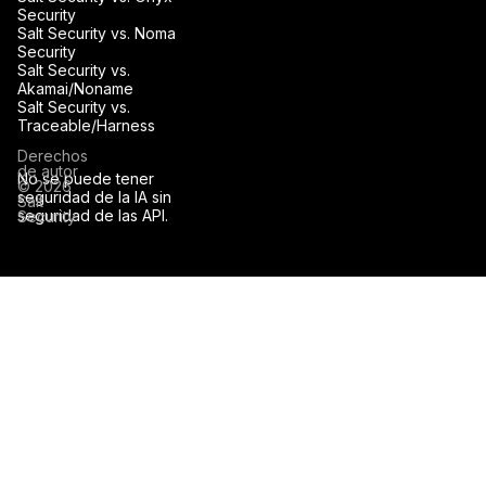
Security
Salt Security vs. Noma
Security
Salt Security vs.
Akamai/Noname
Salt Security vs.
Traceable/Harness
Derechos
de autor
No se puede tener
© 2026
seguridad de la IA sin
Salt
seguridad de las API.
Security