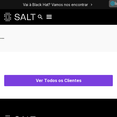
I
Vai à Black Hat? Vamos nos encontrar
Ver Todos os Clientes
Rodapé principal