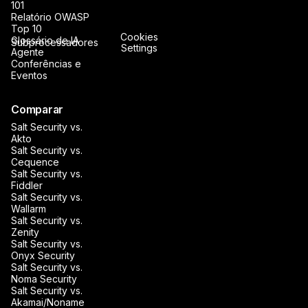
101
Relatório OWASP
Top 10
Cookies
Glossário de IA
Subprocessadores
Settings
Agente
Conferências e
Eventos
Comparar
Salt Security vs.
Akto
Salt Security vs.
Cequence
Salt Security vs.
Fiddler
Salt Security vs.
Wallarm
Salt Security vs.
Zenity
Salt Security vs.
Onyx Security
Salt Security vs.
Noma Security
Salt Security vs.
Akamai/Noname