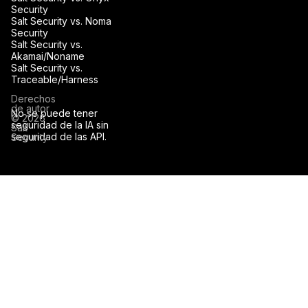
Security
Salt Security vs. Noma
Security
Salt Security vs.
Akamai/Noname
Salt Security vs.
Traceable/Harness
Derechos
de autor
No se puede tener
© 2026
seguridad de la IA sin
Salt
seguridad de las API.
Security