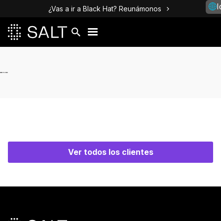
I
¿Vas a ir a Black Hat? Reunámonos
Ver todos los clientes
Pie de página principal