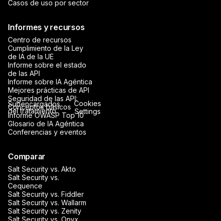
Casos de uso por sector
Informes y recursos
Centro de recursos
Cumplimiento de la Ley
de IA de la UE
Informe sobre el estado
de las API
Informe sobre IA Agéntica
Mejores prácticas de API
Seguridad de las API:
Cookies
Subencargados
Conceptos básicos
del tratamiento
Settings
Informe OWASP Top 10
Glosario de IA Agéntica
Conferencias y eventos
Comparar
Salt Security vs. Akto
Salt Security vs.
Cequence
Salt Security vs. Fiddler
Salt Security vs. Wallarm
Salt Security vs. Zenity
Salt Security vs. Onyx