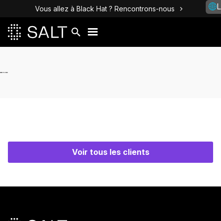
L
Vous allez à Black Hat ? Rencontrons-nous
Voir tous les clients
Pied de page principal