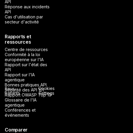
API
Réponse aux incidents
API
Cas d'utilisation par
secteur d'activité
Rapports et
ressources
Centre de ressources
Conformité à la loi
européenne sur l'IA
Rapport sur l'état des
API
Rapport sur l'IA
agentique
Bonnes pratiques API
Cookies
Sous-
Sécurité des API 101
traitants
Settings
Rapport OWASP Top 10
Glossaire de l'IA
agentique
Conférences et
événements
Comparer