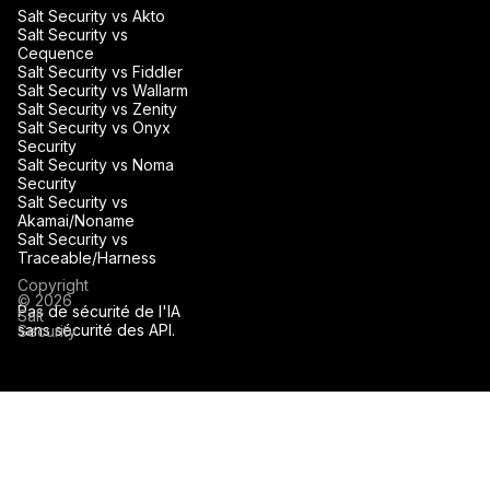
Salt Security vs Akto
Salt Security vs
Cequence
Salt Security vs Fiddler
Salt Security vs Wallarm
Salt Security vs Zenity
Salt Security vs Onyx
Security
Salt Security vs Noma
Security
Salt Security vs
Akamai/Noname
Salt Security vs
Traceable/Harness
Copyright
© 2026
Pas de sécurité de l'IA
Salt
sans sécurité des API.
Security