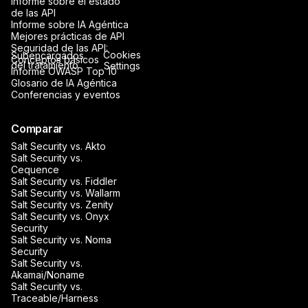
Informe sobre el estado
de las API
Informe sobre IA Agéntica
Mejores prácticas de API
Seguridad de las API:
Cookies
Subencargados
Conceptos básicos
del tratamiento
Settings
Informe OWASP Top 10
Glosario de IA Agéntica
Conferencias y eventos
Comparar
Salt Security vs. Akto
Salt Security vs.
Cequence
Salt Security vs. Fiddler
Salt Security vs. Wallarm
Salt Security vs. Zenity
Salt Security vs. Onyx
Security
Salt Security vs. Noma
Security
Salt Security vs.
Akamai/Noname
Salt Security vs.
Traceable/Harness