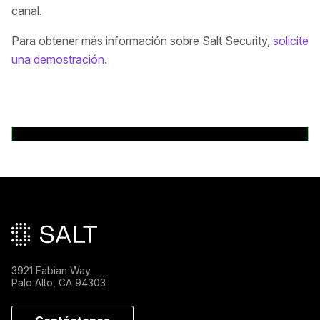
canal.
Para obtener más información sobre Salt Security,
solicite
una demostración
.
Volver a comunicados de prensa
Pie de página principal
3921 Fabian Way
Palo Alto, CA 94303