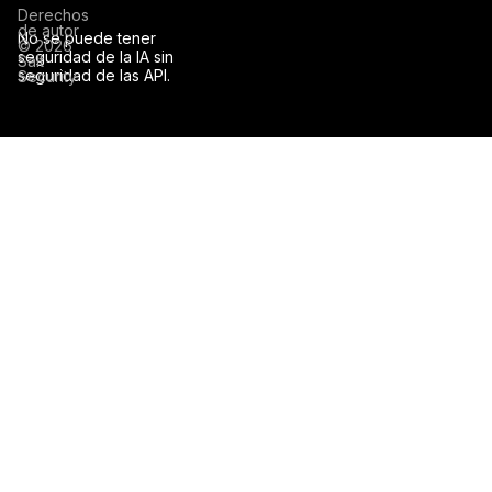
Derechos
de autor
No se puede tener
© 2026
seguridad de la IA sin
Salt
seguridad de las API.
Security