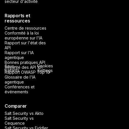
secteur d'activité
Rapports et
ressources
Centre de ressources
Conformité à la loi
européenne sur l'IA
Rapport sur l'état des
API
Rapport sur l'IA
agentique
Bonnes pratiques API
Cookies
Sous-
Sécurité des API 101
traitants
Settings
Rapport OWASP Top 10
Glossaire de l'IA
agentique
Conférences et
événements
Comparer
Salt Security vs Akto
Salt Security vs
Cequence
Salt Security vs Fiddler