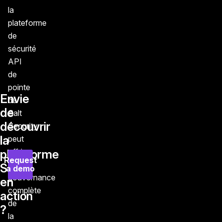
la
plateforme
de
sécurité
API
de
pointe
Envie
de
de
Salt
découvrir
Security
la
peut
offrir
plateforme
Request
une
Salt
a demo
gouvernance
en
complète
action
de
?
la