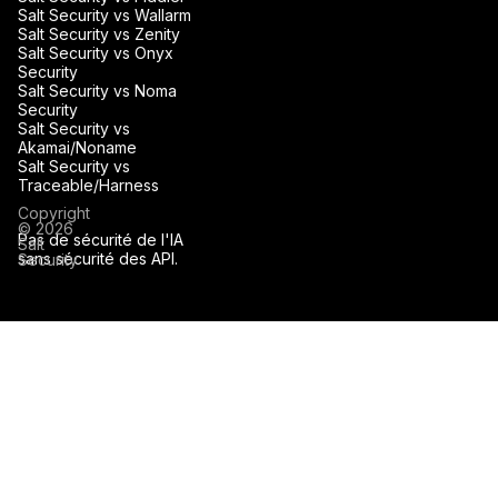
Salt Security vs Wallarm
Salt Security vs Zenity
Salt Security vs Onyx
Security
Salt Security vs Noma
Security
Salt Security vs
Akamai/Noname
Salt Security vs
Traceable/Harness
Copyright
© 2026
Pas de sécurité de l'IA
Salt
sans sécurité des API.
Security