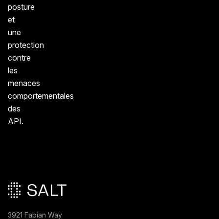
posture
et
une
protection
contre
les
menaces
comportementales
des
API.
Pied de page principal
3921 Fabian Way