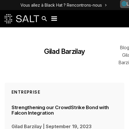
L
Vous allez à Black Hat ? Rencontrons-nous
Posts
Blo
Gilad Barzilay
Gil
Barzi
ENTREPRISE
Strengthening our CrowdStrike Bond with
Falcon Integration
Gilad Barzilay
|
September 19, 2023