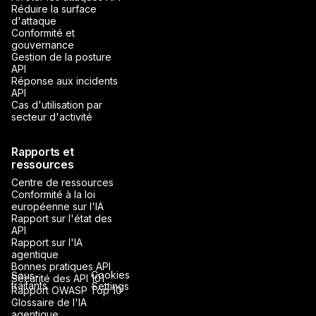
Réduire la surface
d'attaque
Conformité et
gouvernance
Gestion de la posture
API
Réponse aux incidents
API
Cas d'utilisation par
secteur d'activité
Rapports et
ressources
Centre de ressources
Conformité à la loi
européenne sur l'IA
Rapport sur l'état des
API
Rapport sur l'IA
agentique
Bonnes pratiques API
Cookies
Sous-
Sécurité des API 101
traitants
Settings
Rapport OWASP Top 10
Glossaire de l'IA
agentique