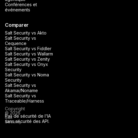
Conférences et
événements
Comparer
Salt Security vs Akto
Salt Security vs
Cequence
Salt Security vs Fiddler
Salt Security vs Wallarm
Salt Security vs Zenity
Salt Security vs Onyx
Security
Salt Security vs Noma
Security
Salt Security vs
Akamai/Noname
Salt Security vs
Traceable/Harness
Copyright
© 2026
Pas de sécurité de l'IA
Salt
sans sécurité des API.
Security