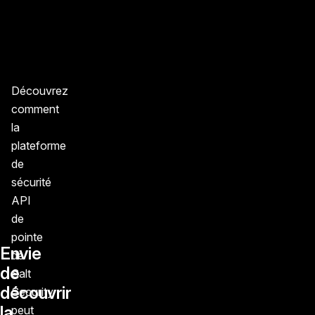
Découvrez
comment
la
plateforme
de
sécurité
API
de
pointe
Envie
de
de
Salt
découvrir
Security
la
peut