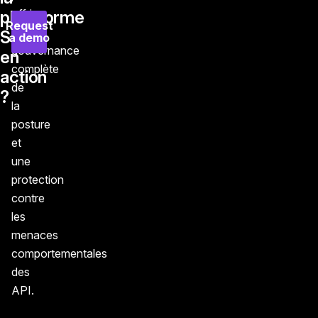
offrir
plateforme
Request
une
Salt
a demo
gouvernance
en
complète
action
de
?
la
posture
et
une
protection
contre
les
menaces
comportementales
des
API.