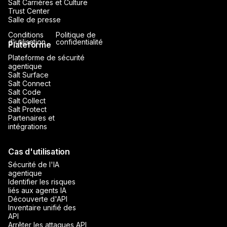
Salt Carrières et Culture
Trust Center
Salle de presse
Conditions
Politique de
d'utilisation
confidentialité
Plateforme
Plateforme de sécurité
agentique
Salt Surface
Salt Connect
Salt Code
Salt Collect
Salt Protect
Partenaires et
intégrations
Cas d'utilisation
Sécurité de l'IA
agentique
Identifier les risques
liés aux agents IA
Découverte d'API
Inventaire unifié des
API
Arrêter les attaques API