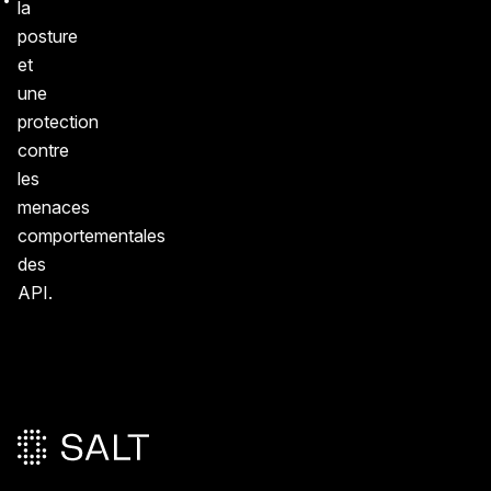
la
posture
et
une
protection
contre
les
menaces
comportementales
des
API.
Pied de page principal