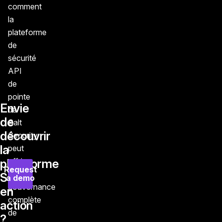
comment
la
plateforme
de
sécurité
API
de
pointe
Envie
de
de
Salt
découvrir
Security
la
peut
offrir
plateforme
Request
une
Salt
a demo
gouvernance
en
complète
action
de
?