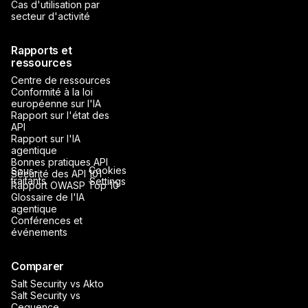
Cas d'utilisation par
secteur d'activité
Rapports et
ressources
Centre de ressources
Conformité à la loi
européenne sur l'IA
Rapport sur l'état des
API
Rapport sur l'IA
agentique
Bonnes pratiques API
Cookies
Sous-
Sécurité des API 101
traitants
Settings
Rapport OWASP Top 10
Glossaire de l'IA
agentique
Conférences et
événements
Comparer
Salt Security vs Akto
Salt Security vs
Cequence