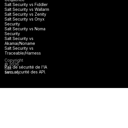
Salt Security vs Fiddler
Salt Security vs Wallarm
Salt Security vs Zenity
Salt Security vs Onyx
Security
Salt Security vs Noma
Security
Salt Security vs
Akamai/Noname
Salt Security vs
Traceable/Harness
Copyright
© 2026
Pas de sécurité de l'IA
Salt
sans sécurité des API.
Security