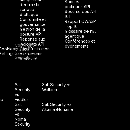
Bonnes
Réduire la
pratiques API
surface
Sécurité des API
d'attaque
101
Conformité et
Rapport OWASP
gouvernance
Top 10
Gestion de la
Glossaire de l'IA
posture API
agentique
Réponse aux
Conférences et
incidents API
Copyright
événements
Cookies
Cas d'utilisation
© 2026
Salt
Settings
par secteur
Security
d'activité
Salt
Salt Security vs
Security
Wallarm
vs
ce
Fiddler
Salt
Salt Security vs
Security
Akamai/Noname
vs
Noma
Security