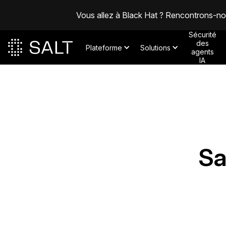
Vous allez à Black Hat ? Rencontrons-n
Sécurité
des
Plateforme
Solutions
agents
IA
Posts
Sa