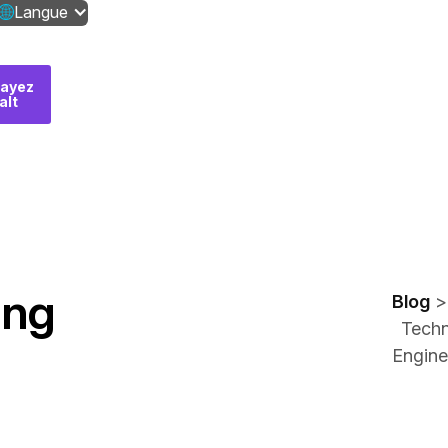
Langue
ayez
Contactez-
alt
nous
ing
Blog
Techn
Engine