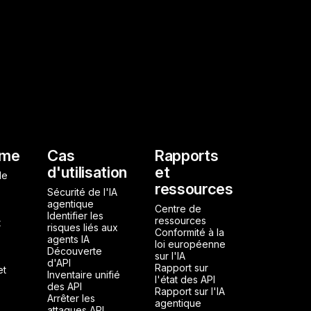
l
rme
Cas
Rapports
d'utilisation
et
de
ressources
Sécurité de l'IA
agentique
Centre de
Identifier les
ressources
t
risques liés aux
Conformité à la
agents IA
loi européenne
Découverte
sur l'IA
d'API
Rapport sur
et
Inventaire unifié
l'état des API
des API
Rapport sur l'IA
Arrêter les
agentique
attaques API