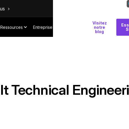
ous
Visitez
Pourquoi
Ess
Ressources
Entreprise
notre
S
Salt
blog
lt Technical Engineer