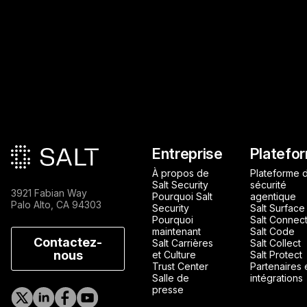
Pied de page principa
Entreprise
Platefo
À propos de
Plateforme 
Salt Security
sécurité
3921 Fabian Way
Pourquoi Salt
agentique
Palo Alto, CA 94303
Security
Salt Surface
Pourquoi
Salt Connec
maintenant
Salt Code
Contactez-
Salt Carrières
Salt Collect
nous
et Culture
Salt Protect
Trust Center
Partenaires 
Salle de
intégrations
presse