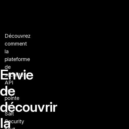
Découvrez
comment
la
plateforme
de
Envie
sécurité
API
de
de
pointe
découvrir
de
Salt
la
Security