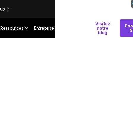
ous
Visitez
Pourquoi
Ess
Ressources
Entreprise
notre
S
Salt
blog