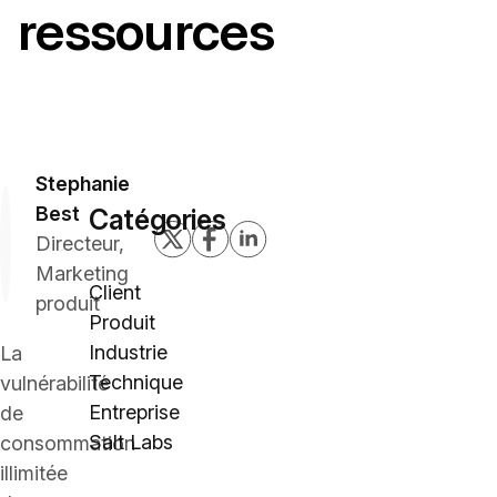
ressources
Stephanie
Best
Catégories
Directeur,
Marketing
Client
produit
Produit
Industrie
La
Technique
vulnérabilité
Entreprise
de
Salt Labs
consommation
illimitée