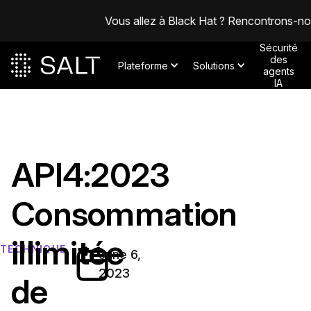
Vous allez à Black Hat ? Rencontrons-n
Sécurité
des
Plateforme
Solutions
agents
IA
API4:2023
Consommation
illimitée
TECHNIQUE
June 6,
2023
de