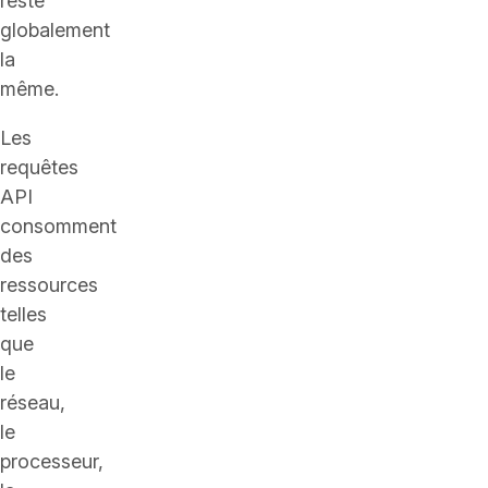
reste
globalement
la
même.
Les
requêtes
API
consomment
des
ressources
telles
que
le
réseau,
le
processeur,