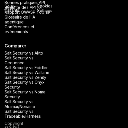
Bonnes pratiques API
Cookies
Sous-
Sécurité des API 101
traitants
Settings
Rapport OWASP Top 10
Glossaire de l'IA
agentique
Conférences et
événements
Comparer
Salt Security vs Akto
Salt Security vs
Cequence
Salt Security vs Fiddler
Salt Security vs Wallarm
Salt Security vs Zenity
Salt Security vs Onyx
Security
Salt Security vs Noma
Security
Salt Security vs
Akamai/Noname
Salt Security vs
Traceable/Harness
Copyright
© 2026