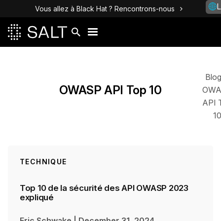
L
Vous allez à Black Hat ? Rencontrons-nous
Posts
Blo
OWASP API Top 10
OWA
API 
1
TECHNIQUE
Top 10 de la sécurité des API OWASP 2023
expliqué
Eric Schwake
|
December 31, 2024