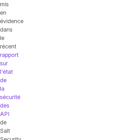
mis
en
évidence
dans
le
récent
rapport
sur
l'état
de
la
sécurité
des
API
de
Salt
Security.