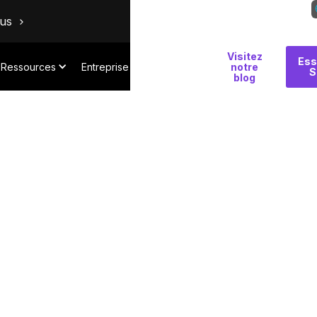
ous
Visitez
Pourquoi
Ess
Ressources
Entreprise
notre
S
Salt
blog