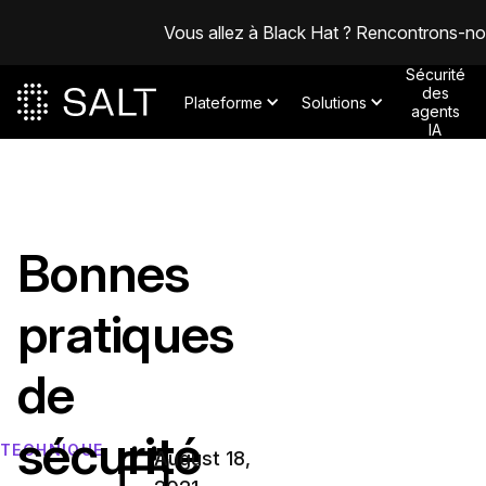
Vous allez à Black Hat ? Rencontrons-n
Sécurité
des
Plateforme
Solutions
agents
IA
Bonnes
pratiques
de
sécurité
TECHNIQUE
August 18,