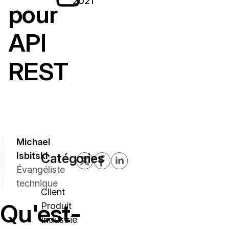
2021
pour
API
REST
Michael
Isbitski
Catégories
Évangéliste
technique
Client
Qu'est-
Produit
Industrie