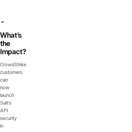
Falcon
workflows.
What’s
the
Impact?
CrowdStrike
customers
can
now
launch
Salt’s
API
security
in