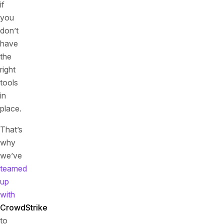
if
you
don’t
have
the
right
tools
in
place.
That’s
why
we’ve
teamed
up
with
CrowdStrike
to