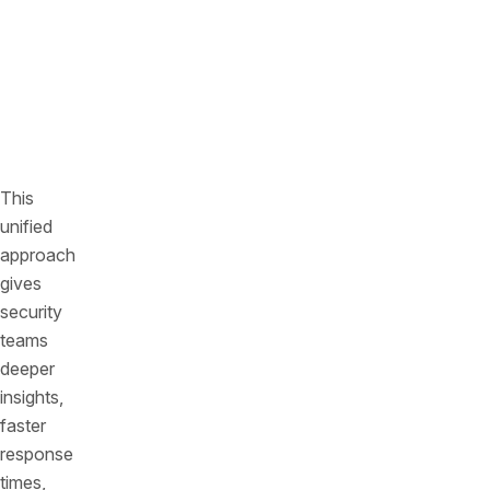
cloud
security
for
a
360°
view
This
unified
approach
gives
security
teams
deeper
insights,
faster
response
times,