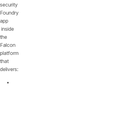
security
Foundry
app
inside
the
Falcon
platform
that
delivers:
Instant
API
Discovery
–
No
more
blind
spots.