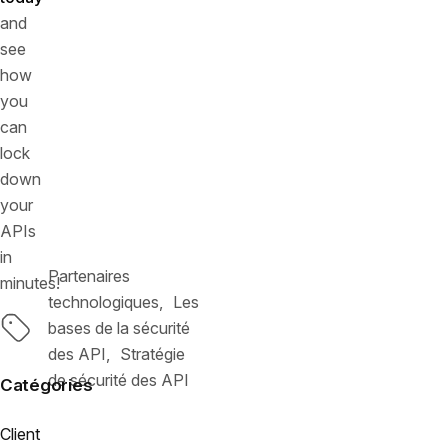
and
see
how
you
can
lock
down
your
APIs
in
Partenaires
minutes!
technologiques
Les
Tags
bases de la sécurité
des API
Stratégie
de sécurité des API
Catégories
Client