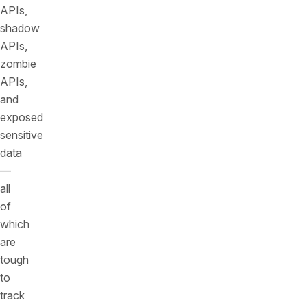
APIs,
shadow
APIs,
zombie
APIs,
and
exposed
sensitive
data
—
all
of
which
are
tough
to
track