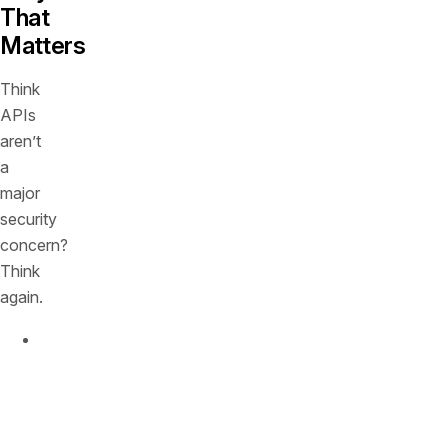
That
Matters
Think
APIs
aren’t
a
major
security
concern?
Think
again.
53%
of
organizations
manage
over