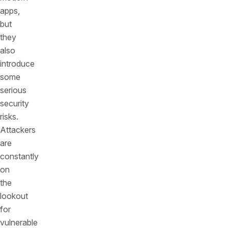
apps,
but
they
also
introduce
some
serious
security
risks.
Attackers
are
constantly
on
the
lookout
for
vulnerable