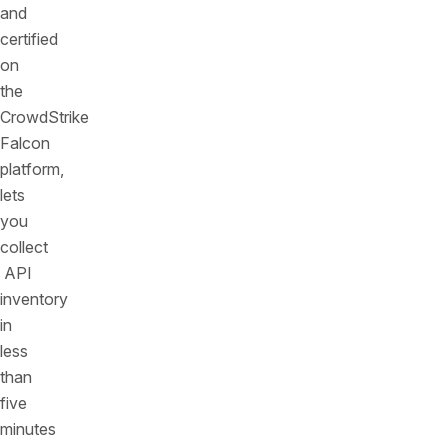
and
certified
on
the
CrowdStrike
Falcon
platform,
lets
you
collect
API
inventory
in
less
than
five
minutes