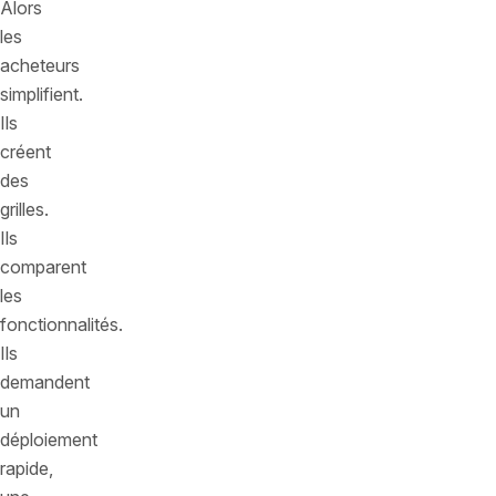
Alors
les
acheteurs
simplifient.
Ils
créent
des
grilles.
Ils
comparent
les
fonctionnalités.
Ils
demandent
un
déploiement
rapide,