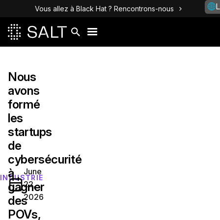
L
Vous allez à Black Hat ? Rencontrons-nous
Nous
avons
formé
les
startups
de
cybersécurité
à
June
INDUSTRIE
22,
gagner
2026
des
POVs,