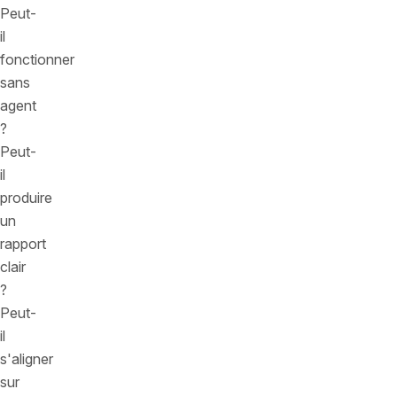
Peut-
il
fonctionner
sans
agent
?
Peut-
il
produire
un
rapport
clair
?
Peut-
il
s'aligner
sur