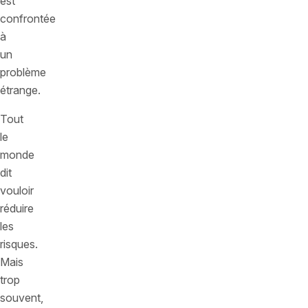
est
confrontée
à
un
problème
étrange.
Tout
le
monde
dit
vouloir
réduire
les
risques.
Mais
trop
souvent,