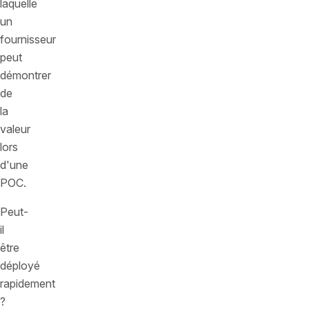
laquelle
un
fournisseur
peut
démontrer
de
la
valeur
lors
d'une
POC.
Peut-
il
être
déployé
rapidement
?