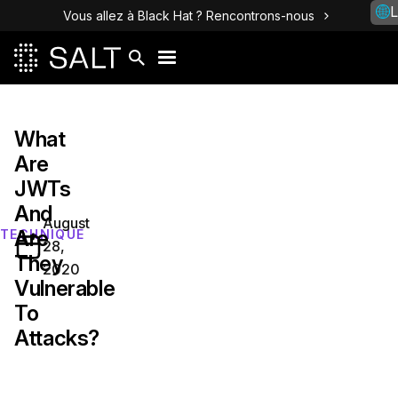
L
Vous allez à Black Hat ? Rencontrons-nous
What
Are
JWTs
And
August
Are
TECHNIQUE
28,
They
2020
Vulnerable
To
Attacks?