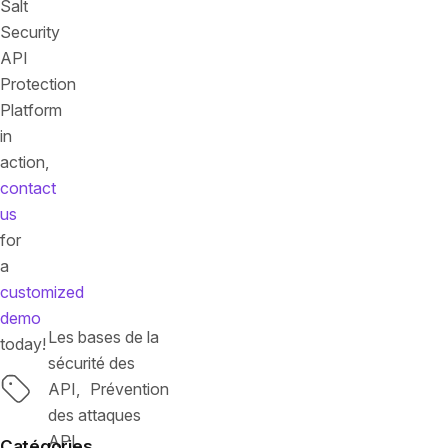
Salt
Security
API
Protection
Platform
in
action,
contact
us
for
a
customized
demo
Les bases de la
today!
sécurité des
Tags
API
Prévention
des attaques
API
Catégories