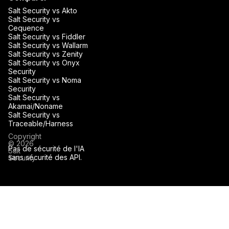
Salt Security vs Akto
Salt Security vs
Cequence
Salt Security vs Fiddler
Salt Security vs Wallarm
Salt Security vs Zenity
Salt Security vs Onyx
Security
Salt Security vs Noma
Security
Salt Security vs
Akamai/Noname
Salt Security vs
Traceable/Harness
Copyright
© 2026
Pas de sécurité de l'IA
Salt
sans sécurité des API.
Security