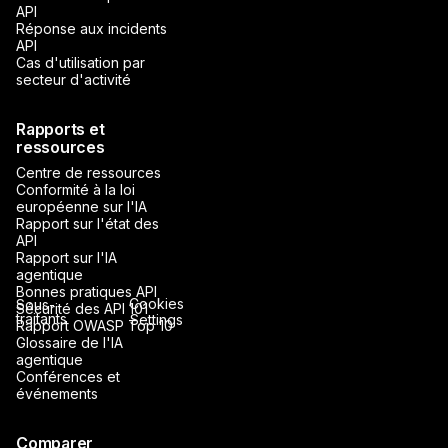
API
Réponse aux incidents
API
Cas d'utilisation par
secteur d'activité
Rapports et
ressources
Centre de ressources
Conformité à la loi
européenne sur l'IA
Rapport sur l'état des
API
Rapport sur l'IA
agentique
Bonnes pratiques API
Cookies
Sous-
Sécurité des API 101
traitants
Settings
Rapport OWASP Top 10
Glossaire de l'IA
agentique
Conférences et
événements
Comparer