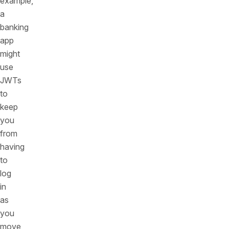
example,
a
banking
app
might
use
JWTs
to
keep
you
from
having
to
log
in
as
you
move