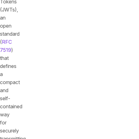
Tokens
(JWTs),
an
open
standard
(
RFC
7519
)
that
defines
a
compact
and
self-
contained
way
for
securely
transmitting