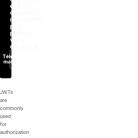
et les
capacités
nécessaires
pour
protéger
votre
entreprise.
Télécharger
maintenant
JWTs
are
commonly
used
for
authorization