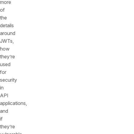
more
of
the
details
around
JWTs,
how
they’re
used
for
security
in
API
applications,
and
if
they’re