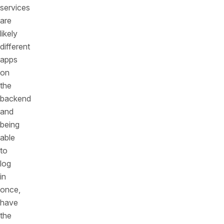
services
are
likely
different
apps
on
the
backend
and
being
able
to
log
in
once,
have
the