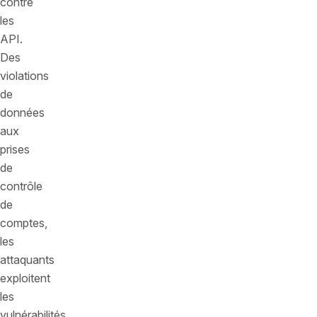
contre
les
API.
Des
violations
de
données
aux
prises
de
contrôle
de
comptes,
les
attaquants
exploitent
les
vulnérabilités