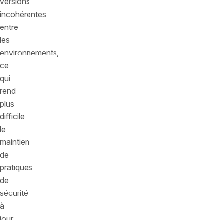
versions
incohérentes
entre
les
environnements,
ce
qui
rend
plus
difficile
le
maintien
de
pratiques
de
sécurité
à
jour