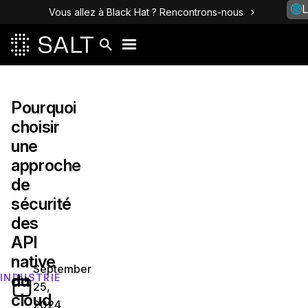
L
Vous allez à Black Hat ? Rencontrons-nous
Pourquoi
choisir
une
approche
de
sécurité
des
API
native
September
du
INDUSTRIE
25,
cloud
2024