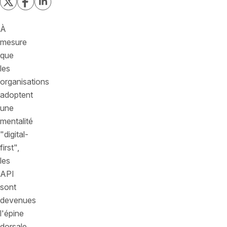
À
mesure
que
les
organisations
adoptent
une
mentalité
"digital-
first",
les
API
sont
devenues
l'épine
dorsale