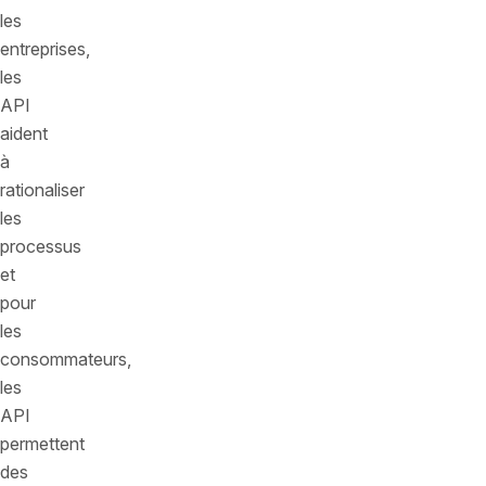
les
entreprises,
les
API
aident
à
rationaliser
les
processus
et
pour
les
consommateurs,
les
API
permettent
des