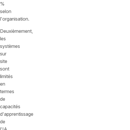
%
selon
l'organisation.
Deuxièmement,
les
systèmes
sur
site
sont
limités
en
termes
de
capacités
d'apprentissage
de
l'IA.