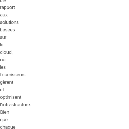
rapport
aux
solutions
basées
sur
le
cloud,
où
les
fournisseurs
gèrent
et
optimisent
l'infrastructure.
Bien
que
chaque