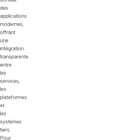
des
applications
modernes,
offrant
une
intégration
transparente
entre
les
services,
les
plateformes
et
les
systèmes
tiers.
Pour