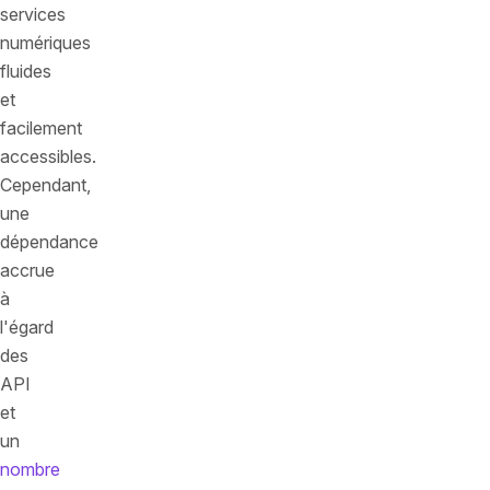
services
numériques
fluides
et
facilement
accessibles.
Cependant,
une
dépendance
accrue
à
l'égard
des
API
et
un
nombre