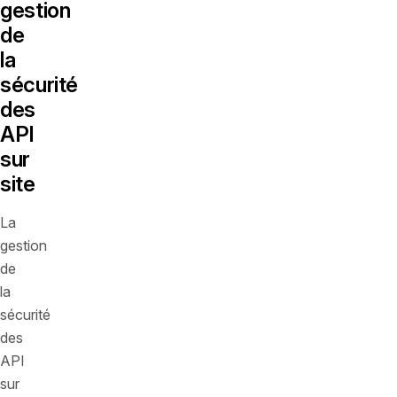
gestion
de
la
sécurité
des
API
sur
site
La
gestion
de
la
sécurité
des
API
sur