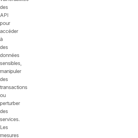
des
API
pour
accéder
à
des
données
sensibles,
manipuler
des
transactions
ou
perturber
des
services.
Les
mesures