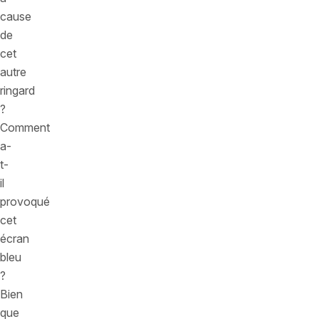
cause
de
cet
autre
ringard
?
Comment
a-
t-
il
provoqué
cet
écran
bleu
?
Bien
que