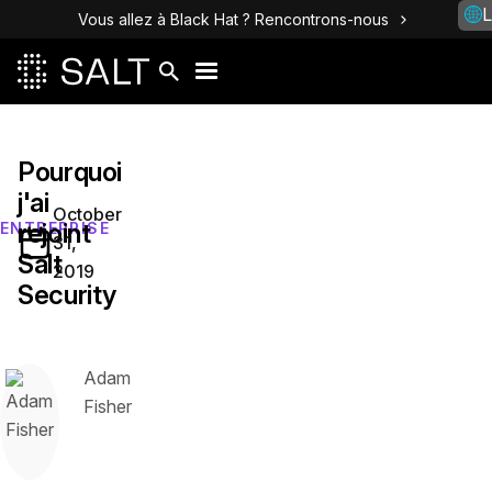
L
Vous allez à Black Hat ? Rencontrons-nous
Pourquoi
j'ai
October
rejoint
ENTREPRISE
31,
Salt
2019
Security
Adam
Fisher