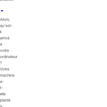
Alors,
qu'est-
il
arrivé
à
votre
ordinateur
?
Votre
machine
a-
t-
elle
planté
à