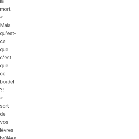
la
mort.
«
Mais
qu'est-
ce
que
c'est
que
ce
bordel
?!
»
sort
de
vos
lèvres
brûlées.