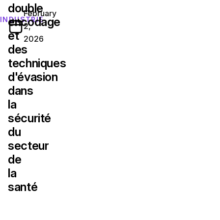
double
February
encodage
INDUSTRIE
2,
et
2026
des
techniques
d'évasion
dans
la
sécurité
du
secteur
de
la
santé