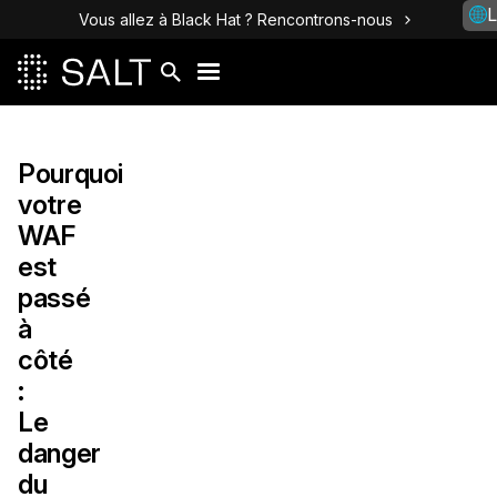
L
Vous allez à Black Hat ? Rencontrons-nous
Pourquoi
votre
WAF
est
passé
à
côté
:
Le
danger
du