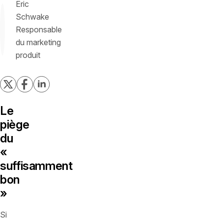
Eric
Schwake
Responsable
du marketing
produit
Le
piège
du
«
suffisamment
bon
»
Si