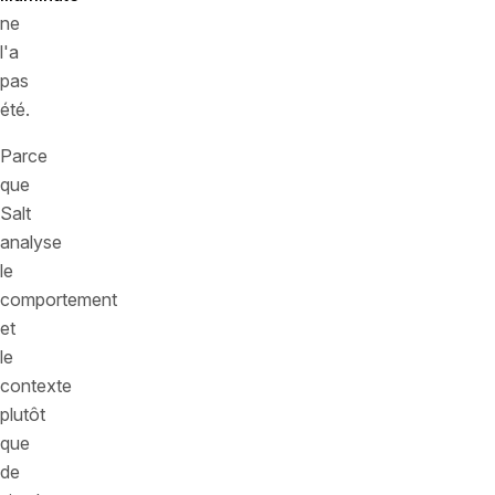
ne
l'a
pas
été.
Parce
que
Salt
analyse
le
comportement
et
le
contexte
plutôt
que
de