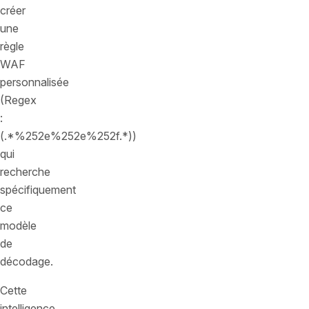
créer
une
règle
WAF
personnalisée
(Regex
:
(.*%252e%252e%252f.*))
qui
recherche
spécifiquement
ce
modèle
de
décodage.
Cette
intelligence