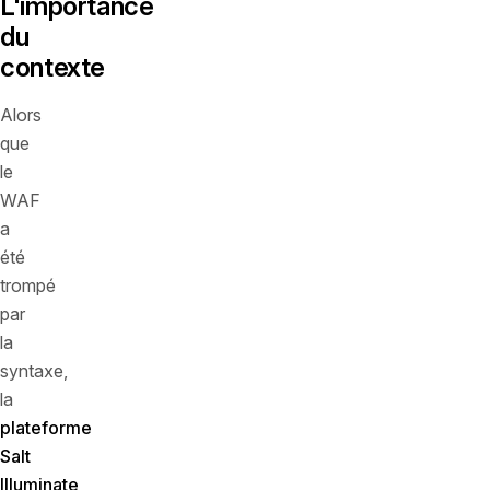
L'importance
du
contexte
Alors
que
le
WAF
a
été
trompé
par
la
syntaxe,
la
plateforme
Salt
Illuminate