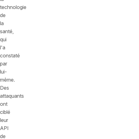
technologie
de
la
santé,
qui
l'a
constaté
par
lui-
même.
Des
attaquants
ont
ciblé
leur
API
de